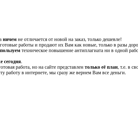
та
ничем
не отличается от новой на заказ, только дешевле!
отовые работы и продают их Вам как новые, только в разы дор
спользуем
техническое повышение антиплагиата ни в одной рабо
е сегодня
.
готовая работа, но на сайте представлен
только её план
, т.е. в 
эту работу в интернете, мы сразу же вернем Вам все деньги.