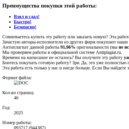
Преимущества покупки этой работы:
Взял и сдал!
Быстро!
Безопасно!
Сомневаетесь купить эту работу или заказать новую? Эта рабо
Зачастую авторы-исполнители из других фирм покупают наши г
Антиплагиат данной работы
91,96%
оригинальности (мы
не и
Мы проверяем работы в официальной системе Аntiplagiat.ru.
Времени на написание не осталось? Вы получите эту работу
уж
Боитесь покупать готовую работу? Зря. Да, это уже полностью 
Эта работа есть только у нас и нигде больше. Если Вы найдете 
Формат файла:
Кол-во страниц:
46
Год:
2025
Номер работы:
093717 (944387)