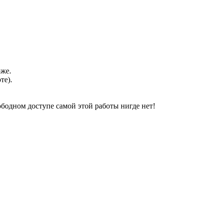
оже.
те).
свободном доступе самой этой работы нигде нет!