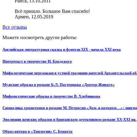
Раиса, 13.10.2011
Всё пришло. Большое Вам спасибо!
Армен, 12.05.2019
Все отзывы
Можете посмотреть другие работы:
Английская литературная сказка и фэнтези XIX - начала XXI века
Интертекст в творчестве И. Бродского
Мифологические персонажи в устной традиции жителей Архангельской об
Мужские образы в романе Б.Л. Пастернака «Доктор Живаго»
Мифопоэтические образы в творчестве В. Хлебникова
Символика хронотопов в романе М. Петросян «Дом, в котором…»: лингв
Эволюция женских образов в британском детективном романе XX-XXI вв.
Образ автора в «Трилогии» С. Беккета