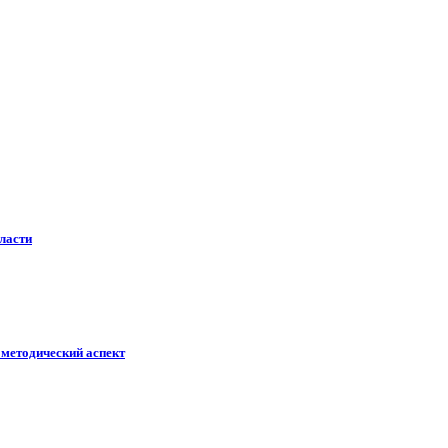
ласти
ометодический аспект