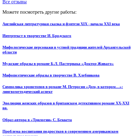
Все отзывы
Можете посмотреть другие работы:
Английская литературная сказка и фэнтези XIX - начала XXI века
Интертекст в творчестве И. Бродского
Мифологические персонажи в устной традиции жителей Архангельской
области
Мужские образы в романе Б.Л. Пастернака «Доктор Живаго»
Мифопоэтические образы в творчестве В. Хлебникова
Символика хронотопов в романе М. Петросян «Дом, в котором…»:
лингвометодический аспект
Эволюция женских образов в британском детективном романе XX-XXI
вв.
Образ автора в «Трилогии» С. Беккета
Проблема воспитания подростков в современном американском