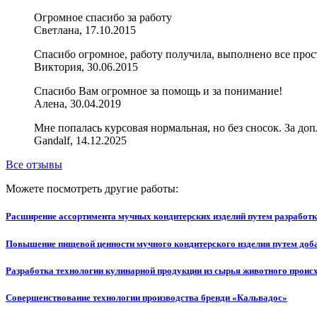
Огромное спасибо за работу
Светлана, 17.10.2015
Спасибо огромное, работу получила, выполнено все прост
Виктория, 30.06.2015
Спасибо Вам огромное за помощь и за понимание!
Алена, 30.04.2019
Мне попалась курсовая нормальная, но без сносок. За доп
Gandalf, 14.12.2025
Все отзывы
Можете посмотреть другие работы:
Расширение ассортимента мучных кондитерских изделий путем разработк
Повышение пищевой ценности мучного кондитерского изделия путем доба
Разработка технологии кулинарной продукции из сырья животного проис
Совершенствование технологии производства бренди «Кальвадос»