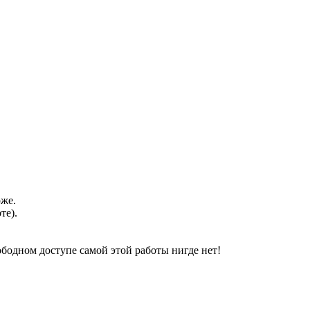
оже.
те).
свободном доступе самой этой работы нигде нет!