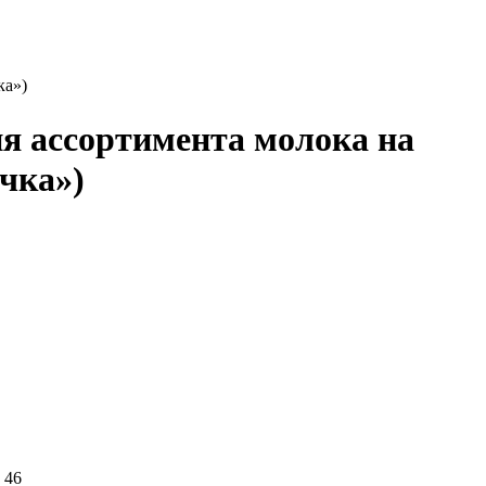
ка»)
ия ассортимента молока на
чка»)
 46