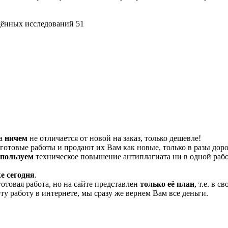
дённых исследований 51
та
ничем
не отличается от новой на заказ, только дешевле!
отовые работы и продают их Вам как новые, только в разы дор
спользуем
техническое повышение антиплагиата ни в одной рабо
е сегодня
.
готовая работа, но на сайте представлен
только её план
, т.е. в 
эту работу в интернете, мы сразу же вернем Вам все деньги.