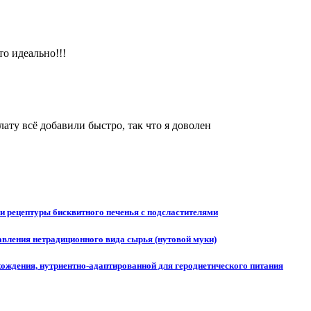
о идеально!!!
лату всё добавили быстро, так что я доволен
и рецептуры бисквитного печенья с подсластителями
вления нетрадиционного вида сырья (нутовой муки)
хождения, нутриентно-адаптированной для геродиетического питания