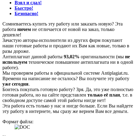
Взял и сдал!
Быстро!
Безопасно!
Сомневаетесь купить эту работу или заказать новую? Эта
работа
ничем
не отличается от новой на заказ, только
дешевле!
Зачастую авторы-исполнители из других фирм покупают
наши готовые работы и продают их Вам как новые, только в
разы дороже.
Антиплагиат данной работы
93,02%
оригинальности (мы
не
используем
техническое повышение антиплагиата ни в одной
работе).
Мы проверяем работы в официальной системе Аntiplagiat.ru.
Времени на написание не осталось? Вы получите эту работу
уже сегодня
.
Боитесь покупать готовую работу? Зря. Да, это уже полностью
готовая работа, но на сайте представлен
только её план
, т.е. в
свободном доступе самой этой работы нигде нет!
Эта работа есть только у нас и нигде больше. Если Вы найдете
эту работу в интернете, мы сразу же вернем Вам все деньги.
Формат файла: