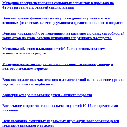
Методика совершенствования сальтовых элементов в прыжках на
батуте на этапе спортивной специализации
Влияние уроков физической культуры на динамику показателей
основных физических качеств у учащихся среднего школьного возраста
Влияние упражнений с отягощениями на развитие силовых способностей
хоккеистов на этапе совершенствования спортивного мастерства
Методика обучения плаванию детей 6-7 лет с использованием
вспомогательных средств
Методика развития скоростно-силовых качеств лыжниц-гонщиц в
подготовительном периоде
Влияние командных тактических взаимодействий на повышение уровня
подготовленности гандболистов
Критерии отбора в плавание детей 7-летнего возраста
Воспитание скоростно-силовых качеств у детей 10-12 лет средствами
плавания
Использование сюжетных подвижных игр в обучении плаванию детей
младшего школьного возраста