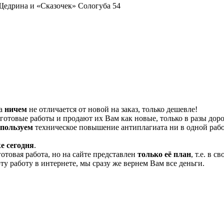
Щедрина и «Сказочек» Сологуба 54
та
ничем
не отличается от новой на заказ, только дешевле!
отовые работы и продают их Вам как новые, только в разы дор
спользуем
техническое повышение антиплагиата ни в одной рабо
е сегодня
.
готовая работа, но на сайте представлен
только её план
, т.е. в 
эту работу в интернете, мы сразу же вернем Вам все деньги.