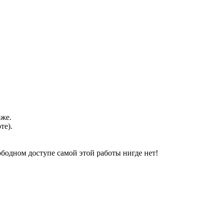
оже.
те).
свободном доступе самой этой работы нигде нет!