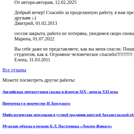
От автора-авторам, 12.02.2025
Добрый вечер! Спасибо за проделанную работу, я вам пре
друзьям ;-)
Дмитрий, 01.02.2013
сессия закрыта, работа не потеряна, увидимся скоро снова
Марина, 01.07.2022
Вы себе даже не представляете, как вы меня спасли. Пиши
студентов, как я. Огромное человеческое спасибо!!!!!!!!!!!
Елена, 31.03.2011
Все отзывы
Можете посмотреть другие работы:
Английская литературная сказка и фэнтези XIX - начала XXI века
Интертекст в творчестве И. Бродского
Мифологические персонажи в устной традиции жителей Архангельской об
Мужские образы в романе Б.Л. Пастернака «Доктор Живаго»