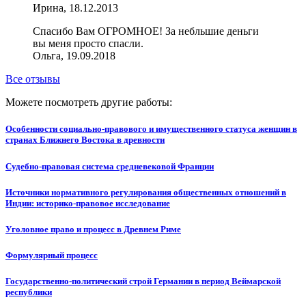
Ирина, 18.12.2013
Спасибо Вам ОГРОМНОЕ! За небльшие деньги
вы меня просто спасли.
Ольга, 19.09.2018
Все отзывы
Можете посмотреть другие работы:
Особенности социально-правового и имущественного статуса женщин в
странах Ближнего Востока в древности
Судебно-правовая система средневековой Франции
Источники нормативного регулирования общественных отношений в
Индии: историко-правовое исследование
Уголовное право и процесс в Древнем Риме
Формулярный процесс
Государственно-политический строй Германии в период Веймарской
республики