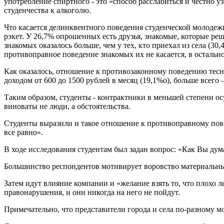
употребление спиртного - это «способ расслабиться и честно 
студенчества к алкоголю.
Что касается делинквентного поведения студенческой молодеж
рэкет. У 26,7% опрошенных есть друзья, знакомые, которые ре
знакомых оказалось больше, чем у тех, кто приехал из села (30
противоправное поведение знакомых их не касается, в остальн
Как оказалось, отношение к противозаконному поведению тесно
доходом от 600 до 1500 рублей в месяц (19,1%о), больше всего -
Таким образом, студенты - контрактники в меньшей степени ос
виноваты не люди, а обстоятельства.
Студенты выразили и такое отношение к противоправному повед
все равно».
В ходе исследования студентам был задан вопрос: «Как Вы дум
Большинство респондентов мотивирует воровство материальны
Затем идут влияние компании и «желание взять то, что плохо л
правонарушения, и они никогда на него не пойдут.
Примечательно, что представители города и села по-разному 