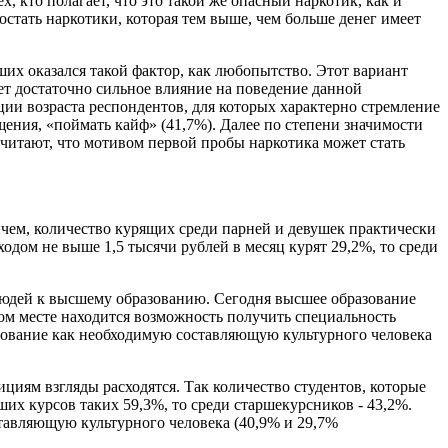
, кто полагает, что это такой же опасный наркотик, как и
остать наркотики, которая тем выше, чем больше денег имеет
их оказался такой фактор, как любопытство. Этот вариант
т достаточно сильное влияние на поведение данной
ции возраста респондентов, для которых характерно стремление
ения, «поймать кайф» (41,7%). Далее по степени значимости
считают, что мотивом первой пробы наркотика может стать
ричем, количество курящих среди парней и девушек практически
одом не выше 1,5 тысячи рублей в месяц курят 29,2%, то среди
людей к высшему образованию. Сегодня высшее образование
ом месте находится возможность получить специальность
зование как необходимую составляющую культурного человека
иям взгляды расходятся. Так количество студентов, которые
их курсов таких 59,3%, то среди старшекурсников - 43,2%.
тавляющую культурного человека (40,9% и 29,7%