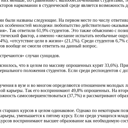
и них меньше, по сравнению с малообеспеченными студентами, тех
кторов наркомании в студенческой среде является возможность д
и были названы следующие. На первом месте по числу ответивш
ых особенностей молодежи любопытство действительно оказывае
я». Так ответили 61,9% студентов. Это также объяснимо с пози
истический фактор, а именно «желание испытать необычные ощущ
4%), «отсутствие цели в жизни» (21,1%). Среди студентов 6,7% 
тов вообще не смогли ответить на данный вопрос.
встречаются» случаи суицидов.
выяснилось, что в целом по массиву опрошенных курят 33,6%). П
ериального положения студентов. Если среди респондентов с дох
бучения в вузе и во многом определяются отношением молодых 
шной карьеры. Так его воспринимают 49,8% опрошенных. На втор
ожность самосовершенствоваться (37,7%) и рассматривают обра
тарших курсов в целом одинаковое. Однако по некоторым позиц
рьеры, уменьшается к пятому курсу. Если среди учащихся младш
 курсов воспринимают высшее образование как необходимую сос