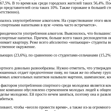
 67,5%. В то время как среди городских жителей таких 56,4%. П
и представителей села таких 10%. Также горожане в большей сте
етственно).
азалось злоупотребление алкоголем. На существование этого явле
спиртными напитками в вузе «очень часто встречается».
риодичности употребления алкоголя. Выяснилось, что большинст
 спиртные напитки. Причем, больше всего таких респондентов ок
 снимает квартиру. Реже всего абсолютно «непьющие» студенты в
дственное окружение.
епьющих (23,6%), по сравнению со студентами-сельчанами (15,2%
спиртного довольно разнообразны. Нужно отметить, что утвержд
рошенных отдает предпочтение пиву, но такая же по объему гру
юбимых алкогольных напитков называли мартини, шампанское, кок
 фактором употребления спиртного среди молодежи является ко
ние компании обусловлено стремлением молодых людей к общени
зделье молодежи. Ей просто нечем заняться, поэтому она и разв
абиться.
ивают, чтобы «весело провести время», а также из-за огромного