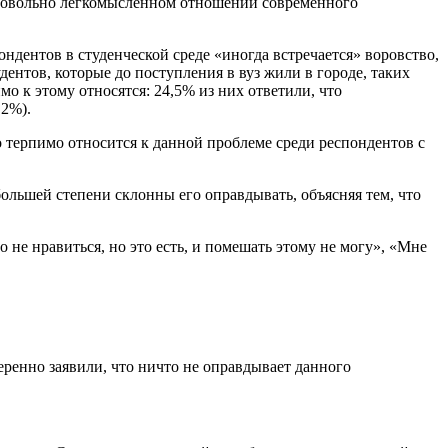
 о довольно легкомысленном отношении современного
дентов в студенческой среде «иногда встречается» воровство,
ентов, которые до поступления в вуз жили в городе, таких
мо к этому относятся: 24,5% из них ответили, что
,2%).
о терпимо относится к данной проблеме среди респондентов с
ольшей степени склонны его оправдывать, объясняя тем, что
не нравиться, но это есть, и помешать этому не могу», «Мне
веренно заявили, что ничто не оправдывает данного