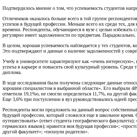
Подтвердилось мнение о том, что успеваемость студентов напр
Отличников оказалось больше всего в той группе респондентов
успехов в будущей профессии. Меньше всего их среди тех, для ко
времени. Респонденты, обучающиеся в вузе с целью избежать с
регулярно имеет задолженности по предметам. Парадоксально,
В целом, хорошая успеваемость наблюдается у тех студентов, 
Это подтверждают и данные о наличие задолженностей у совр
Учебу в университете характеризуют как «очень интересную»,
успеха в карьере и повысить свой культурный уровень. Среди т
диплома.
В ходе исследования были получены следующие данные относит
хорошим специалистом в выбранной области». Его выбрали 4
отметили 19,1%о, не смогли определиться 11,7%, на другой факу
Еще 3,6% при поступлении в вуз руководствовались идеей пре
Респонденты могли предложить на данный вопрос собственный 
будущей профессии, который сложился еще в школьное время. 
путешествовать» (ответ студента географического факультета); 
германских языков); нравится моя будущая профессия»; «прост
другой факультет»; «пихнули родители».