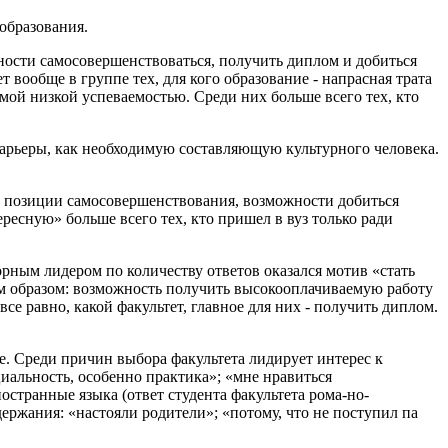
образования.
ности самосовершенствоваться, получить диплом и добиться
ет вообще в группе тех, для кого образование - напрасная трата
мой низкой успеваемостью. Среди них больше всего тех, кто
карьеры, как необходимую составляющую культурного человека.
 с позиции самосовершенствования, возможности добиться
ресную» больше всего тех, кто пришел в вуз только ради
рным лидером по количеству ответов оказался мотив «стать
м образом: возможность получить высокооплачиваемую работу
се равно, какой факультет, главное для них - получить диплом.
. Среди причин выбора факультета лидирует интерес к
иальность, особенно практика»; «мне нравиться
ностранные языка (ответ студента факультета рома-но-
ержания: «настояли родители»; «потому, что не поступил па