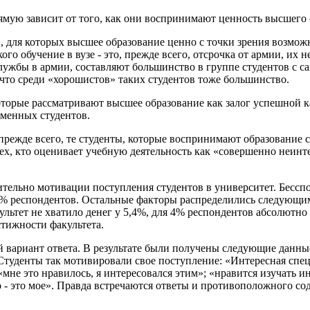
ямую зависит от того, как они воспринимают ценность высшего 
, для которых высшее образование ценно с точки зрения возмож
го обучение в вузе - это, прежде всего, отсрочка от армии, их н
лужбы в армии, составляют большинство в группе студентов с са
 что среди «хорошистов» таких студентов тоже большинство.
которые рассматривают высшее образование как залог успешной 
еменных студентов.
 прежде всего, те студенты, которые воспринимают образование
ех, кто оценивает учебную деятельность как «совершенно неинте
ельно мотивации поступления студентов в университет. Бесспо
8% респондентов. Остальные факторы распределились следующи
льтет не хватило денег у 5,4%, для 4% респондентов абсолютно в
стижности факультета.
вариант ответа. В результате были получены следующие данные
Студенты так мотивировали свое поступление: «Интересная спец
«мне это нравилось, я интересовался этим»; «нравится изучать и
о - это мое». Правда встречаются ответы и противоположного сод