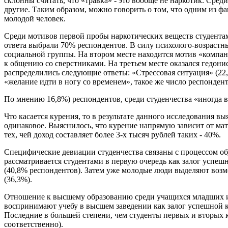
склонны считать, что «травка» - это вообще не наркотик. Сред
другие. Таким образом, можно говорить о том, что одним из фа
молодой человек.
Среди мотивов первой пробы наркотических веществ студентам
ответа выбрали 70% респондентов. В силу психолого-возрастн
социальной группы. На втором месте находится мотив «компани
к общению со сверстниками. На третьем месте оказался гедон
распределились следующие ответы: «Стрессовая ситуация» (22,
«желание идти в ногу со временем», такое же число респонден
По мнению 16,8%) респондентов, среди студенчества «иногда 
Что касается курения, то в результате данного исследования 
одинаковое. Выяснилось, что курение напрямую зависит от мат
тех, чей доход составляет более 3-х тысяч рублей таких - 40%.
Специфические девиации студенчества связаны с процессом о
рассматривается студентами в первую очередь как залог успе
(40,8% респондентов). Затем уже молодые люди выделяют возм
(36,3%).
Отношение к высшему образованию среди учащихся младших и с
воспринимают учебу в высшем заведении как залог успешной ка
Последние в большей степени, чем студенты первых и вторых
соответственно).