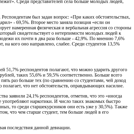
лежит». Среди представителей села больше молодых людей,
 Респондентам был задан вопрос: «При каких обстоятельствах,
арил» - 69,5%. Второе место заняла позиция «если он
ирует намеренная физическая и вербальная агрессия со стороны
, который свидетельствует о нетерпимости молодых людей к
одежи их почти в два раза больше - 42,9%. По мнению 7,6%
, на кого оно направлено, слабее. Среди студентов 13,5%
лей 51,7% респондентов полагают, что можно ударить другого
0 рублей, таких 55,6% и 59,5% соответственно. Больше всего
ять раз больше тех (по сравнению со студентами, чей доход
то полагает, что нет обстоятельств, оправдывающих насилие.
ва заявили 24,1% респондентов, отметив, что это «иногда
рые употребляют наркотики. И число таких знакомых быстро
ных, то среди старшекурсников они есть уже у 30,5%). Также
ом, что чем старше студент, тем больше людей в его
вая последствия данной девиации.