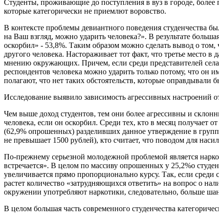
Студенты, проживающие до поступления в вуз в городе, более
которые категорически не приемлют воровство.
В контексте проблемы девиантного поведения студенчества был
на Ваш взгляд, можно ударить человека?». В результате больша
оскорбил» - 53,8%. Таким образом можно сделать вывод о том,
другого человека. Настораживает тот факт, что третье место в
мнению окружающих. Причем, если среди представителей села э
респондентов человека можно ударить только потому, что он им
полагают, что нет таких обстоятельств, которые оправдывали 
Исследование выявило зависимость агрессивных настроений о
Чем выше доход студентов, тем они более агрессивны и склонн
человека, если он оскорбил. Среди тех, кто в месяц получает от
(62,9% опрошенных) разделивших данное утверждение в группе 
не превышает 1500 рублей), кто считает, что поводом для насил
По-прежнему серьезной молодежной проблемой является нарком
встречается». В целом по массиву опрошенных у 25,2%о студент
увеличивается прямо пропорционально курсу. Так, если среди
растет количество «затрудняющихся ответить» на вопрос о нали
окружении употребляют наркотики, следовательно, больше шанс
В целом большая часть современного студенчества категоричес