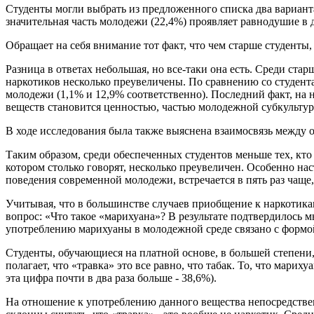
Студенты могли выбрать из предложенного списка два варианта 
значительная часть молодежи (22,4%) проявляет равнодушие в 
Обращает на себя внимание тот факт, что чем старше студенты,
Разница в ответах небольшая, но все-таки она есть. Среди стар
наркотиков несколько преувеличены. По сравнению со студен
молодежи (1,1% и 12,9% соответственно). Последний факт, на 
веществ становится ценностью, частью молодежной субкультур
В ходе исследования была также выяснена взаимосвязь между
Таким образом, среди обеспеченных студентов меньше тех, кто
котором столько говорят, несколько преувеличен. Особенно на
поведения современной молодежи, встречается в пять раз чаще
Учитывая, что в большинстве случаев приобщение к наркотикам
вопрос: «Что такое «марихуана»? В результате подтвердилось 
употреблению марихуаны в молодежной среде связано с формой
Студенты, обучающиеся на платной основе, в большей степени,
полагает, что «травка» это все равно, что табак. То, что мари
эта цифра почти в два раза больше - 38,6%).
На отношение к употреблению данного вещества непосредствен