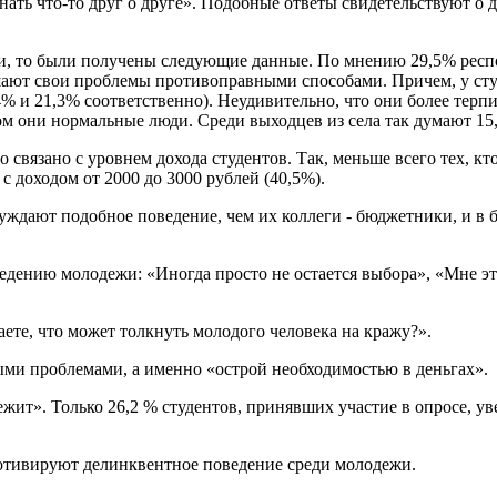
узнать что-то друг о друге». Подобные ответы свидетельствуют
и, то были получены следующие данные. По мнению 29,5% респон
шают свои проблемы противоправными способами. Причем, у студ
,4% и 21,3% соответственно). Неудивительно, что они более терпи
ом они нормальные люди. Среди выходцев из села так думают 15
 связано с уровнем дохода студентов. Так, меньше всего тех, кт
 с доходом от 2000 до 3000 рублей (40,5%).
уждают подобное поведение, чем их коллеги - бюджетники, и в б
ению молодежи: «Иногда просто не остается выбора», «Мне это 
аете, что может толкнуть молодого человека на кражу?».
ми проблемами, а именно «острой необходимостью в деньгах».
ежит». Только 26,2 % студентов, принявших участие в опросе, у
мотивируют делинквентное поведение среди молодежи.