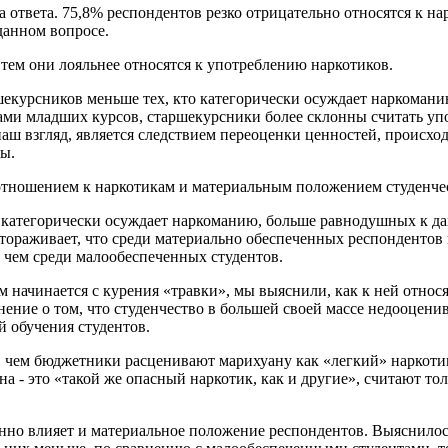
ответа. 75,8% респондентов резко отрицательно относятся к нар
данном вопросе.
 тем они лояльнее относятся к употреблению наркотиков.
шекурсников меньше тех, кто категорически осуждает наркоманию,
тами младших курсов, старшекурсники более склонны считать у
наш взгляд, является следствием переоценки ценностей, происх
ы.
 отношением к наркотикам и материальным положением студенче
 категорически осуждает наркоманию, больше равнодушных к данн
стораживает, что среди материально обеспеченных респондентов 
, чем среди малообеспеченных студентов.
 начинается с курения «травки», мы выяснили, как к ней относ
мнение о том, что студенчество в большей своей массе недооцени
 обучения студентов.
 чем бюджетники расценивают марихуану как «легкий» наркотик 
хуана - это «такой же опасный наркотик, как и другие», считают т
но влияет и материальное положение респондентов. Выяснилось,