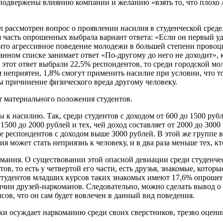
 подвержены влиянию компании и желанию «взять то, что плохо 
 рассмотрен вопрос о проявлении насилия в студенческой среде.
я часть опрошенных выбрала вариант ответа: «Если он первый уд
 что агрессивное поведение молодежи в большей степени провоц
 данном списке занимает ответ «По-другому до него не доходит»
тот ответ выбрали 22,5% респондентов, то среди городской мол
 неприятен, 1,8% смогут применить насилие при условии, что тот
бы причинение физического вреда другому человеку.
т материального положения студентов.
ы к насилию. Так, среди студентов с доходом от 600 до 1500 руб
 1500 до 2000 рублей и тех, чей доход составляет от 2000 до 300
респондентов с доходом выше 3000 рублей. В этой же группе в п
ия может стать неприязнь к человеку, и в два раза меньше тех, к
ания. О существовании этой опасной девиации среди студенчест
ов, то есть у четвертой его части, есть друзья, знакомые, кото
 студентов младших курсов таких знакомых имеют 17,6% опрошен
чии друзей-наркоманов. Следовательно, можно сделать вывод о т
ов, что он сам будет вовлечен в данный вид поведения.
ки осуждает наркоманию среди своих сверстников, трезво оцени