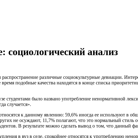
е: социологический анализ
ли распространение различные социокультурные девиации. Интер
е время подобные качества находятся в конце списка приоритетн
е студентами было названо употребление ненормативной лексики
гда случается».
тносятся к данному явлению: 59,6% иногда ее используют в общ
других не осуждают, 11,7% полагают, что это нормальный стиль
ентов. В результате можно сделать вывод о том, что данный фа
пления в вуз в селе, спокойнее относятся к употреблению ненор