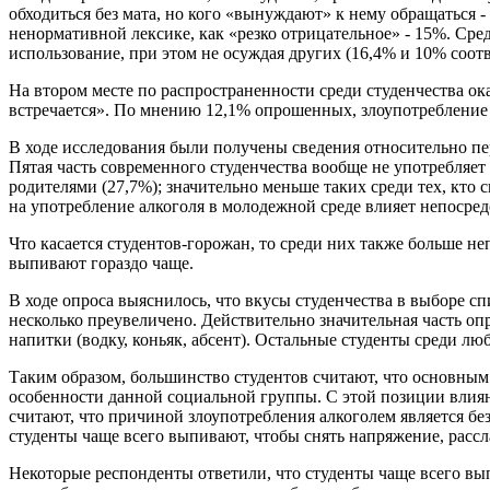
обходиться без мата, но кого «вынуждают» к нему обращаться -
ненормативной лексике, как «резко отрицательное» - 15%. Сред
использование, при этом не осуждая других (16,4% и 10% соотв
На втором месте по распространенности среди студенчества ок
встречается». По мнению 12,1% опрошенных, злоупотребление 
В ходе исследования были получены сведения относительно пе
Пятая часть современного студенчества вообще не употребляет
родителями (27,7%); значительно меньше таких среди тех, кто
на употребление алкоголя в молодежной среде влияет непосре
Что касается студентов-горожан, то среди них также больше н
выпивают гораздо чаще.
В ходе опроса выяснилось, что вкусы студенчества в выборе 
несколько преувеличено. Действительно значительная часть оп
напитки (водку, коньяк, абсент). Остальные студенты среди л
Таким образом, большинство студентов считают, что основным
особенности данной социальной группы. С этой позиции влия
считают, что причиной злоупотребления алкоголем является бе
студенты чаще всего выпивают, чтобы снять напряжение, рассл
Некоторые респонденты ответили, что студенты чаще всего вып