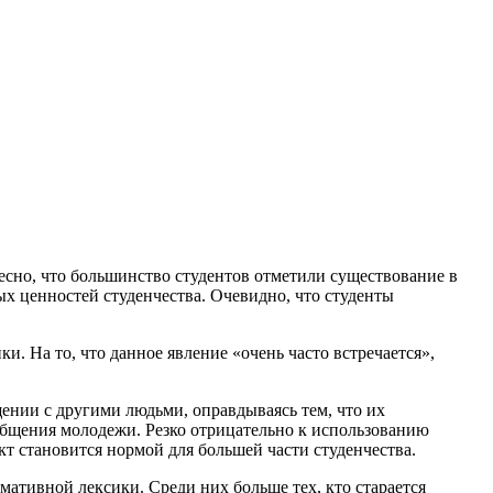
есно, что большинство студентов отметили существование в
ых ценностей студенчества. Очевидно, что студенты
. На то, что данное явление «очень часто встречается»,
ении с другими людьми, оправдываясь тем, что их
 общения молодежи. Резко отрицательно к использованию
кт становится нормой для большей части студенчества.
мативной лексики. Среди них больше тех, кто старается