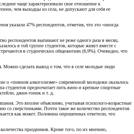
оследние чаще характеризовали свое отношение к
пени, чем выходцы из села, не допускают для себя ее
ния указали 47% респондентов, отметив, что это «иногда
во респондентов выпивают не реже одного раза в месяц.
азалось в той группе студентов, которые живут вместе с
стречаются в студенческих общежитиях (6,9%). Очевидно, что
). Можно сделать вывод о том, что в селе молодые люди
ение о «пивном алкоголизме» современной молодежи оказалось
ппа студентов предпочитает пить вино и крепкие спиртные
тейли, джин-тоник и т. д.
мпания. Это вполне объяснимо, учитывая психолого-возрастные
ю со сверстниками. Почти такое же количество респондентов
лекается как может. Половина опрошенных ответили, что
 количества праздников. Кроме того, по их мнению,