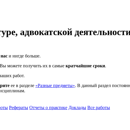
уре, адвокатской деятельност
 нас
и нигде больше.
и Вы можете получить их в самые
кратчайшие сроки
.
аших работ.
трите
ее в разделе
«Разные предметы»
. В данный раздел постоянн
дисциплинам.
боты
Рефераты
Отчеты о практике
Доклады
Все работы