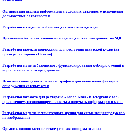
автосалона
Организация защиты информации в условиях удаленного исполнения
должностных обязанностей
Разработка и создание web-сайта для магазина одежды
Применение больших языковых моделей для анализа данных на SQL
Разработка проекта приложения для ресторана азиатской кухни (на
примере ресторана «Сойка»)
Разработка модели безопасного функционирования web-приложений в
корпоративной сети предприятия
Использование данных сетевого трафика для выявления факторов
обнаружения сетевых атак
Разработка чат-бота для ресторана «Кебаб Клаб» в Telegram с веб-
приложением, позволяющего клиентам получать информацию о меню
Разработка модели компьютерного зрения для сегментации предметов
на изображении
Организационно-методические условия информатизации