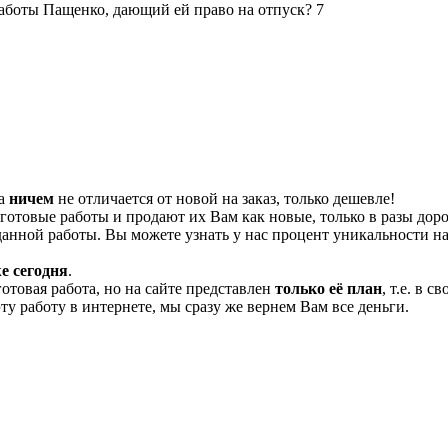
 работы Пащенко, дающий ей право на отпуск? 7
та
ничем
не отличается от новой на заказ, только дешевле!
отовые работы и продают их Вам как новые, только в разы дор
нной работы. Вы можете узнать у нас процент уникальности на
е сегодня
.
готовая работа, но на сайте представлен
только её план
, т.е. в 
эту работу в интернете, мы сразу же вернем Вам все деньги.