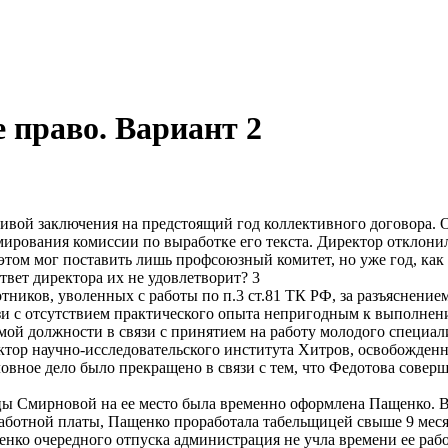
 право. Вариант 2
тивой заключения на предстоящий год коллективного договора. 
ирования комиссии по выработке его текста. Директор отклонил
 этом мог поставить лишь профсоюзный комитет, но уже год, ка
твет директора их не удовлетворит? 3
ников, уволенных с работы по п.3 ст.81 ТК РФ, за разъяснением
и с отсутствием практического опыта непригодным к выполнен
й должности в связи с принятием на работу молодого специали
уктор научно-исследовательского института Хитров, освобожденн
ловное дело было прекращено в связи с тем, что Федотова сове
ицы Смирновой на ее место была временно оформлена Пащенко. В 
аработной платы, Пащенко проработала табельщицей свыше 9 меся
енко очередного отпуска администрация не учла времени ее раб