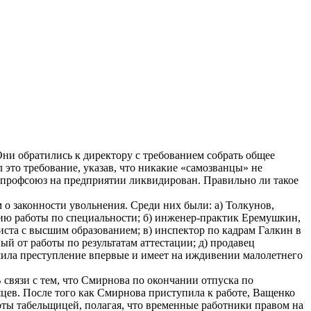
Они обратились к директору с требованием собрать общее
 это требование, указав, что никакие «самозванцы» не
к профсоюз на предприятии ликвидирован. Правильно ли такое
 о законности увольнения. Среди них были: а) Толкунов,
ию работы по специальности; б) инженер-практик Еремушкин,
ста с высшим образованием; в) инспектор по кадрам Галкин в
ый от работы по результатам аттестации; д) продавец
ршила преступление впервые и имеет на иждивении малолетнего
связи с тем, что Смирнова по окончании отпуска по
цев. После того как Смирнова приступила к работе, Ващенко
оты табельщицей, полагая, что временные работники правом на