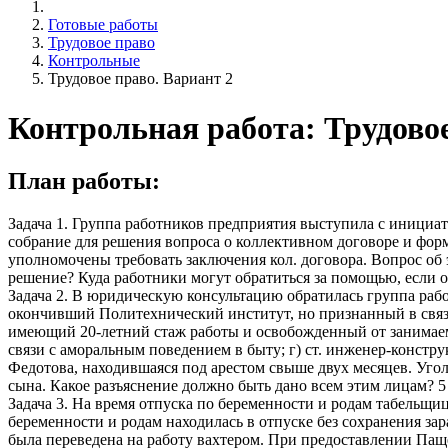
Готовые работы
Трудовое право
Контрольные
Трудовое право. Вариант 2
Контрольная работа: Трудовое
План работы:
Задача 1. Группа работников предприятия выступила с инициа
собрание для решения вопроса о коллективном договоре и форм
уполномочены требовать заключения кол. договора. Вопрос об
решение? Куда работники могут обратиться за помощью, если о
Задача 2. В юридическую консультацию обратилась группа работ
окончивший Политехнический институт, но признанный в связ
имеющий 20-летний стаж работы и освобожденный от занимаемо
связи с аморальным поведением в быту; г) ст. инженер-констр
Федотова, находившаяся под арестом свыше двух месяцев. Уго
сына. Какое разъяснение должно быть дано всем этим лицам? 5
Задача 3. На время отпуска по беременности и родам табельщ
беременности и родам находилась в отпуске без сохранения з
была переведена на работу вахтером. При предоставлении Пащ