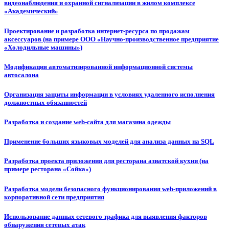
видеонаблюдения и охранной сигнализации в жилом комплексе
«Академический»
Проектирование и разработка интернет-ресурса по продажам
аксессуаров (на примере ООО «Научно-производственное предприятие
«Холодильные машины»)
Модификация автоматизированной информационной системы
автосалона
Организация защиты информации в условиях удаленного исполнения
должностных обязанностей
Разработка и создание web-сайта для магазина одежды
Применение больших языковых моделей для анализа данных на SQL
Разработка проекта приложения для ресторана азиатской кухни (на
примере ресторана «Сойка»)
Разработка модели безопасного функционирования web-приложений в
корпоративной сети предприятия
Использование данных сетевого трафика для выявления факторов
обнаружения сетевых атак