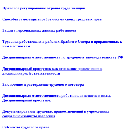
Правовое регулирование охраны труда женщин
Способы самозащиты работниками своих трудовых прав
Защита персональных данных работников
Труд лиц, работающих в районах Крайнего Севера и приравненных к
ним местностям
Дисциплинарная ответственность по трудовому законодательству РФ
Дисциплинарный проступок как основание привлечения к
дисциплинарной ответственности
Заключение и расторжение трудового договора
Дисциплинарная ответственность работников: понятие и виды.
Дисциплинарный проступок
Документирование трудовых правоотношений в учреждениях
социальной защиты населения
Субъекты трудового права