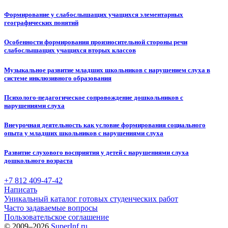
Формирование у слабослышащих учащихся элементарных
географических понятий
Особенности формирования произносительной стороны речи
слабослышащих учащихся вторых классов
Музыкальное развитие младших школьников с нарушением слуха в
системе инклюзивного образования
Психолого-педагогическое сопровождение дошкольников с
нарушениями слуха
Внеурочная деятельность как условие формирования социального
опыта у младших школьников с нарушениями слуха
Развитие слухового восприятия у детей с нарушениями слуха
дошкольного возраста
+7 812 409-47-42
Написать
Уникальный каталог готовых студенческих работ
Часто задаваемые вопросы
Пользовательское соглашение
© 2009–2026
SuperInf.ru