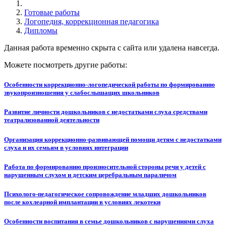
Готовые работы
Логопедия, коррекционная педагогика
Дипломы
Данная работа временно скрыта с сайта или удалена навсегда.
Можете посмотреть другие работы:
Особенности коррекционно-логопедической работы по формированию
звукопроизношения у слабослышащих школьников
Развитие личности дошкольников с недостатками слуха средствами
театрализованной деятельности
Организация коррекционно-развивающей помощи детям с недостатками
слуха и их семьям в условиях интеграции
Работа по формированию произносительной стороны речи у детей с
нарушенным слухом и детским церебральным параличом
Психолого-педагогическое сопровождение младших дошкольников
после кохлеарной имплантации в условиях лекотеки
Особенности воспитания в семье дошкольников с нарушениями слуха