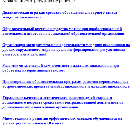
Можете посмотреть другие работы:
Дидактическая игра как средство обогащения словарного запаса
младших школьников
Образовательный квест как средство мотивации профессиональной
деятельности педагогов в дошкольной образовательной организации
Организация экспериментальной деятельности младших школьников на
уроках окружающего мира как условие формирования регулятивных
универсальных действий
Развитие читательской компетентности младших школьников при
работе над интерактивным текстом
Проектирование образовательных программ развития первоначальных
астрономических представлений дошкольников и младших школьников
Управление качеством эстетического развития детей старшего
дошкольного возраста средствами театрализованной деятельности в
дошкольной образовательной организации
Мнемотехника в развитии орфоэпических навыков обучающихся на
уроках русского языка в 10 классе