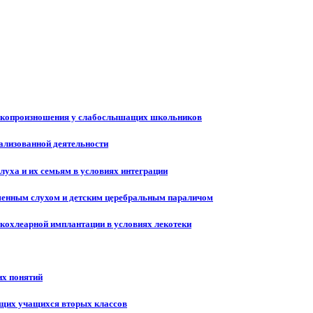
вукопроизношения у слабослышащих школьников
ализованной деятельности
уха и их семьям в условиях интеграции
ушенным слухом и детским церебральным параличом
кохлеарной имплантации в условиях лекотеки
х понятий
щих учащихся вторых классов