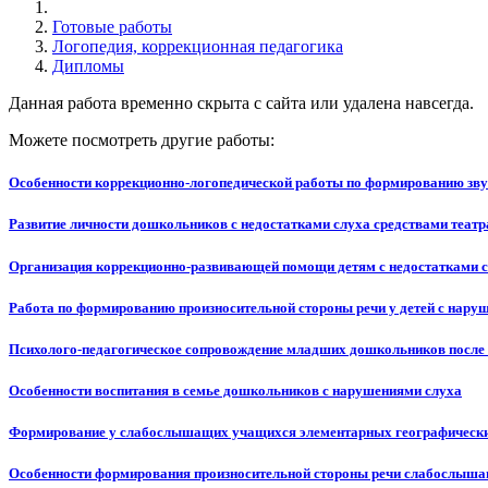
Готовые работы
Логопедия, коррекционная педагогика
Дипломы
Данная работа временно скрыта с сайта или удалена навсегда.
Можете посмотреть другие работы:
Особенности коррекционно-логопедической работы по формированию з
Развитие личности дошкольников с недостатками слуха средствами театр
Организация коррекционно-развивающей помощи детям с недостатками сл
Работа по формированию произносительной стороны речи у детей с нар
Психолого-педагогическое сопровождение младших дошкольников после 
Особенности воспитания в семье дошкольников с нарушениями слуха
Формирование у слабослышащих учащихся элементарных географически
Особенности формирования произносительной стороны речи слабослыша