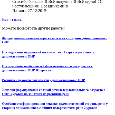
Спасибо большое!!! Всё получила!!! Всё верно!!! С
наступающими Праздниками!!!
Наташа, 27.12.2015
Все отзывы
Можете посмотреть другие работы:
Формирование навыков пересказа текста у старших дошкольников с
ОНР
Исследование нарушений звуко-слоговой структуры слова у
дошкольников с ОНР
Исследование особенностей фонематического восприятия у
дошкольников с ОНР III уровня
Развитие слухоречевой памяти у дошкольников с ОНР
Условия формирования связной речи детей дошкольного возраста с
ОНР 3 уровня на занятиях по развитию речи
Особенности формирования лексико-грамматической стороны речи у
старших дошкольников с общим недоразвитием речи 2 уровня