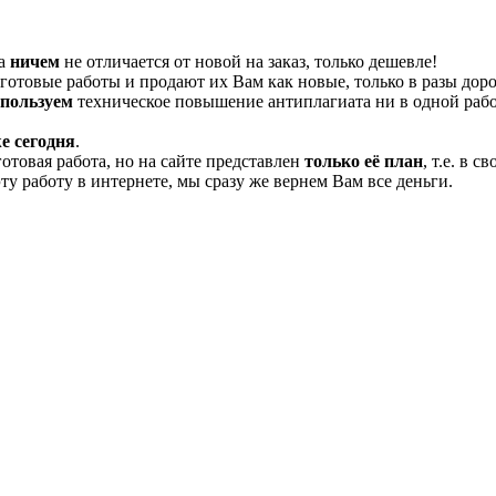
та
ничем
не отличается от новой на заказ, только дешевле!
отовые работы и продают их Вам как новые, только в разы дор
спользуем
техническое повышение антиплагиата ни в одной рабо
е сегодня
.
готовая работа, но на сайте представлен
только её план
, т.е. в 
эту работу в интернете, мы сразу же вернем Вам все деньги.