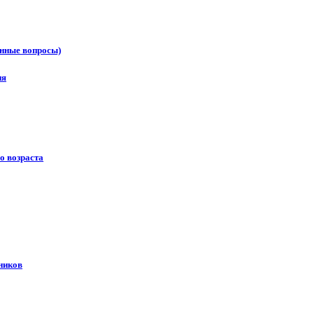
онные вопросы)
ия
о возраста
ников