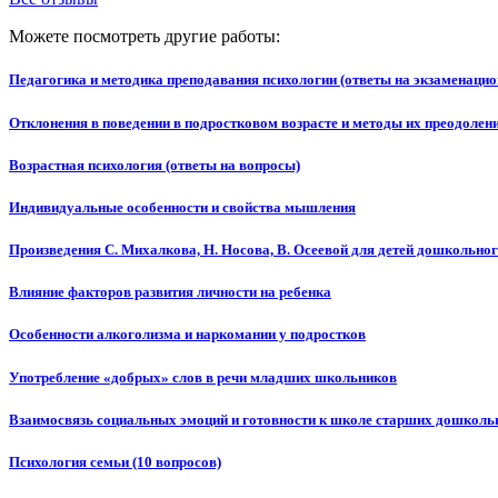
Можете посмотреть другие работы:
Педагогика и методика преподавания психологии (ответы на экзаменаци
Отклонения в поведении в подростковом возрасте и методы их преодолен
Возрастная психология (ответы на вопросы)
Индивидуальные особенности и свойства мышления
Произведения С. Михалкова, Н. Носова, В. Осеевой для детей дошкольног
Влияние факторов развития личности на ребенка
Особенности алкоголизма и наркомании у подростков
Употребление «добрых» слов в речи младших школьников
Взаимосвязь социальных эмоций и готовности к школе старших дошколь
Психология семьи (10 вопросов)