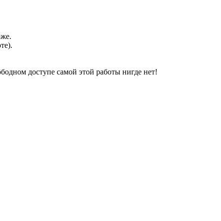
оже.
те).
свободном доступе самой этой работы нигде нет!