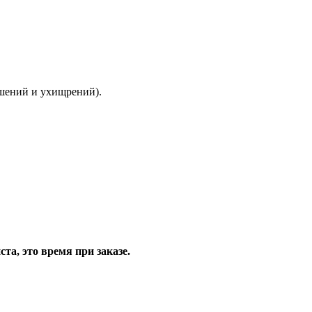
ышений и ухищрений).
та, это время при заказе.