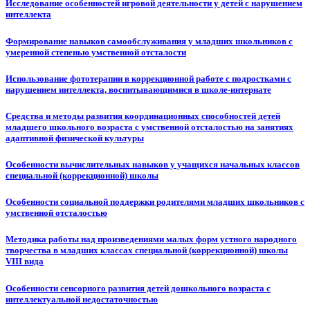
Исследование особенностей игровой деятельности у детей с нарушением
интеллекта
Формирование навыков самообслуживания у младших школьников с
умеренной степенью умственной отсталости
Использование фототерапии в коррекционной работе с подростками с
нарушением интеллекта, воспитывающимися в школе-интернате
Средства и методы развития координационных способностей детей
младшего школьного возраста с умственной отсталостью на занятиях
адаптивной физической культуры
Особенности вычислительных навыков у учащихся начальных классов
специальной (коррекционной) школы
Особенности социальной поддержки родителями младших школьников с
умственной отсталостью
Методика работы над произведениями малых форм устного народного
творчества в младших классах специальной (коррекционной) школы
VIII вида
Особенности сенсорного развития детей дошкольного возраста с
интеллектуальной недостаточностью