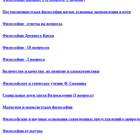
Постпозитивистская философия науки: основные направления и идеи
Философия - ответы на вопросы
Философия Древнего Китая
Философия - 10 вопросов
Философия - 3 вопроса
Количество и качество, их понятие и характеристики
Философское и этическое учение Ф. Скорины
Социальные идеи эпохи Возрождения (3 вопроса)
Марксизм и марксистская философия
Философские и научные основания современных представлений о природ
Философия культуры