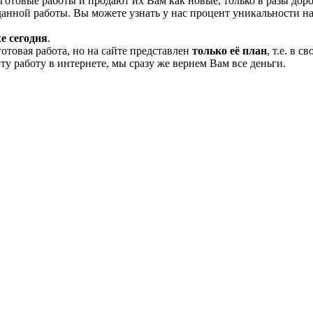
отовые работы и продают их Вам как новые, только в разы дор
нной работы. Вы можете узнать у нас процент уникальности на
е сегодня
.
готовая работа, но на сайте представлен
только её план
, т.е. в 
эту работу в интернете, мы сразу же вернем Вам все деньги.