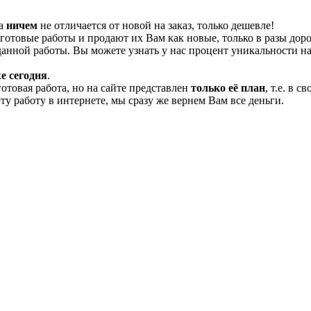
та
ничем
не отличается от новой на заказ, только дешевле!
отовые работы и продают их Вам как новые, только в разы дор
нной работы. Вы можете узнать у нас процент уникальности на
е сегодня
.
готовая работа, но на сайте представлен
только её план
, т.е. в 
эту работу в интернете, мы сразу же вернем Вам все деньги.