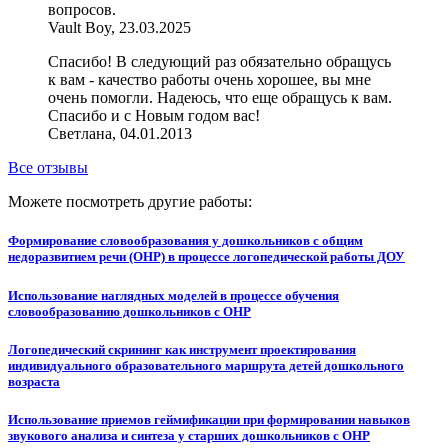
вопросов.
Vault Boy, 23.03.2025
Спасибо! В следующий раз обязательно обращусь
к вам - качество работы очень хорошее, вы мне
очень помогли. Надеюсь, что еще обращусь к вам.
Спасибо и с Новым годом вас!
Светлана, 04.01.2013
Все отзывы
Можете посмотреть другие работы:
Формирование словообразования у дошкольников с общим
недоразвитием речи (ОНР) в процессе логопедической работы ДОУ
Использование наглядных моделей в процессе обучения
словообразованию дошкольников с ОНР
Логопедический скрининг как инструмент проектирования
индивидуального образовательного маршрута детей дошкольного
возраста
Использование приемов геймификации при формировании навыков
звукового анализа и синтеза у старших дошкольников с ОНР