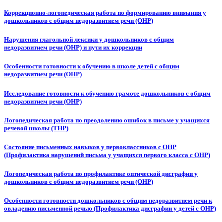
Коррекционно-логопедическая работа по формированию внимания у
дошкольников с общим недоразвитием речи (ОНР)
Нарушения глагольной лексики у дошкольников с общим
недоразвитием речи (ОНР) и пути их коррекции
Особенности готовности к обучению в школе детей с общим
недоразвитием речи (ОНР)
Исследование готовности к обучению грамоте дошкольников с общим
недоразвитием речи (ОНР)
Логопедическая работа по преодолению ошибок в письме у учащихся
речевой школы (ТНР)
Состояние письменных навыков у первоклассников с ОНР
(Профилактика нарушений письма у учащихся первого класса с ОНР)
Логопедическая работа по профилактике оптической дисграфии у
дошкольников с общим недоразвитием речи (ОНР)
Особенности готовности дошкольников с общим недоразвитием речи к
овладению письменной речью (Профилактика дисграфии у детей с ОНР)