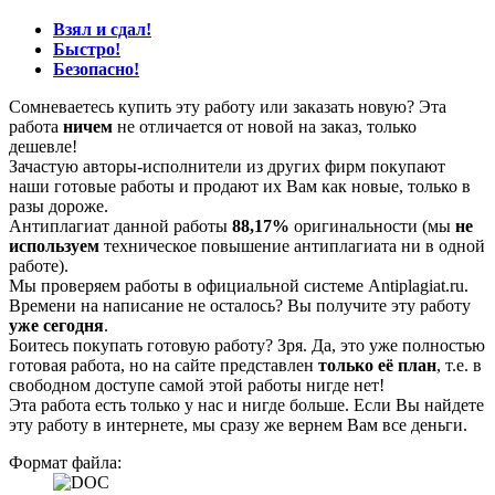
Взял и сдал!
Быстро!
Безопасно!
Сомневаетесь купить эту работу или заказать новую? Эта
работа
ничем
не отличается от новой на заказ, только
дешевле!
Зачастую авторы-исполнители из других фирм покупают
наши готовые работы и продают их Вам как новые, только в
разы дороже.
Антиплагиат данной работы
88,17%
оригинальности (мы
не
используем
техническое повышение антиплагиата ни в одной
работе).
Мы проверяем работы в официальной системе Аntiplagiat.ru.
Времени на написание не осталось? Вы получите эту работу
уже сегодня
.
Боитесь покупать готовую работу? Зря. Да, это уже полностью
готовая работа, но на сайте представлен
только её план
, т.е. в
свободном доступе самой этой работы нигде нет!
Эта работа есть только у нас и нигде больше. Если Вы найдете
эту работу в интернете, мы сразу же вернем Вам все деньги.
Формат файла: