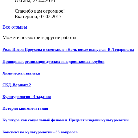
Оксана, 27.04.2016
Спасибо вам огромное!
Екатерина, 07.02.2017
Все отзывы
Можете посмотреть другие работы:
Роль Игоря Проухова в спектакле «Ночь после выпуска» В. Тендрякова
Принципы организации детских и подростковых клубов
Химическая завивка
СКД. Вариант 2
Культурология - 4 задания
История книгопечатания
Культура как социальный феномен. Предмет и задачи культурологии
Конспект по культурологии - 35 вопросов