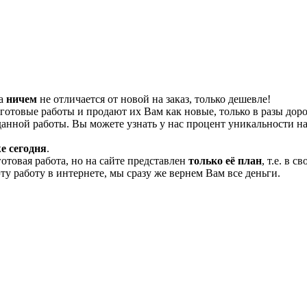
та
ничем
не отличается от новой на заказ, только дешевле!
отовые работы и продают их Вам как новые, только в разы дор
нной работы. Вы можете узнать у нас процент уникальности на
е сегодня
.
готовая работа, но на сайте представлен
только её план
, т.е. в 
эту работу в интернете, мы сразу же вернем Вам все деньги.