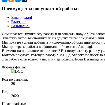
Преимущества покупки этой работы:
Взял и сдал!
Быстро!
Безопасно!
Сомневаетесь купить эту работу или заказать новую? Эта рабо
Зачастую авторы-исполнители из других фирм покупают наши г
Мы пока не успели добавить информацию об оригинальности да
Мы проверяем работы в официальной системе Аntiplagiat.ru.
Времени на написание не осталось? Вы получите эту работу
уж
Боитесь покупать готовую работу? Зря. Да, это уже полностью 
Эта работа есть только у нас и нигде больше. Если Вы найдете 
Формат файла:
Кол-во страниц:
29
Год:
2020
Номер работы: