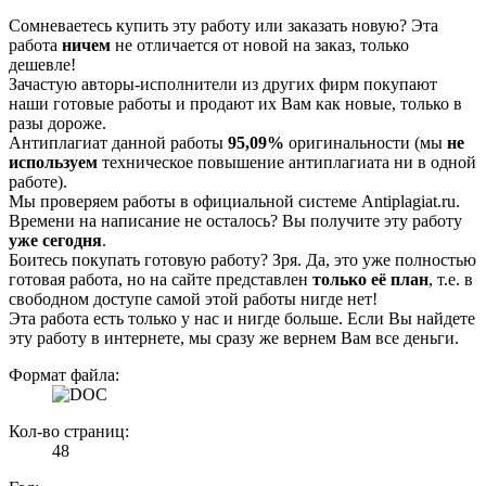
Сомневаетесь купить эту работу или заказать новую? Эта
работа
ничем
не отличается от новой на заказ, только
дешевле!
Зачастую авторы-исполнители из других фирм покупают
наши готовые работы и продают их Вам как новые, только в
разы дороже.
Антиплагиат данной работы
95,09%
оригинальности (мы
не
используем
техническое повышение антиплагиата ни в одной
работе).
Мы проверяем работы в официальной системе Аntiplagiat.ru.
Времени на написание не осталось? Вы получите эту работу
уже сегодня
.
Боитесь покупать готовую работу? Зря. Да, это уже полностью
готовая работа, но на сайте представлен
только её план
, т.е. в
свободном доступе самой этой работы нигде нет!
Эта работа есть только у нас и нигде больше. Если Вы найдете
эту работу в интернете, мы сразу же вернем Вам все деньги.
Формат файла:
Кол-во страниц:
48