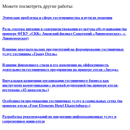
Можете посмотреть другие работы:
Этические проблемы в сфере гостеприимства и пути их решения
Роль сектора питания в совершенствовании культуры обслуживания (на
примере ФГКУ «СКК» Анапский филиал Санаторий «Дивноморское», с.
Дивноморское)
Влияние покупательских предпочтений на формирование гостиничных
услуг гостиницы «Гранд Отель»
Влияние фирменного стиля и его изменения на эффективность
деятельности гостиничного предприятия на примере отеля «Звезда»
Визуальная концепция организации гостиничного бизнеса как
инструмент коммуникации с целевой аудиторией (на примере отеля-
ресторана «45 параллель»)
Особенности продвижения гостиничных услуг в социальных сетях (на
примере отеля «Four Elements Hotel Ekaterinburg»)
Разработка рекомендаций по внедрению информационных услуг в
современном мини-отеле