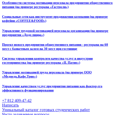
Особенности системы мотивации персонала предприятия общественного
питания (на примере ресторана «Гастроли»)
Социальные сети как инструмент продвижения компании (на примере
кофейни «COFFEE&FOOD»)
Управление трудовой мотивацией персонала организации (на примере
предприятия «Додо пицца»)
Проект нового предприятия общественного питания - ресторана на 60
мест с банкетным залом на 30 мест при гостинице
Система управления контролем качества услуг в индустрии
гостеприимства (на примере ресторана «IL Патио»)
Управление мотивацией труда персонала (на примере ООО
«Медведь.Кафе.Трио»)
Управление качеством услуг предприятия питания как фактор его
эффективного функционирования
+7 812 409-47-42
Написать
Уникальный каталог готовых студенческих работ
Часто задаваемые вопросы