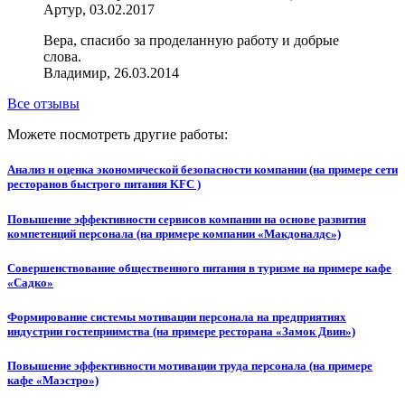
Артур, 03.02.2017
Вера, спасибо за проделанную работу и добрые
слова.
Владимир, 26.03.2014
Все отзывы
Можете посмотреть другие работы:
Анализ и оценка экономической безопасности компании (на примере сети
ресторанов быстрого питания KFC )
Повышение эффективности сервисов компании на основе развития
компетенций персонала (на примере компании «Макдоналдс»)
Совершенствование общественного питания в туризме на примере кафе
«Садко»
Формирование системы мотивации персонала на предприятиях
индустрии гостеприимства (на примере ресторана «Замок Двин»)
Повышение эффективности мотивации труда персонала (на примере
кафе «Маэстро»)