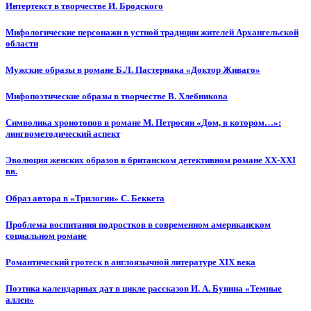
Интертекст в творчестве И. Бродского
Мифологические персонажи в устной традиции жителей Архангельской
области
Мужские образы в романе Б.Л. Пастернака «Доктор Живаго»
Мифопоэтические образы в творчестве В. Хлебникова
Символика хронотопов в романе М. Петросян «Дом, в котором…»:
лингвометодический аспект
Эволюция женских образов в британском детективном романе XX-XXI
вв.
Образ автора в «Трилогии» С. Беккета
Проблема воспитания подростков в современном американском
социальном романе
Романтический гротеск в англоязычной литературе XIX века
Поэтика календарных дат в цикле рассказов И. А. Бунина «Темные
аллеи»