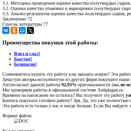
3.1. Методика проведения оценки качества полутвердых сыро
3.2. Оценка качества упаковки и маркировки полутвердых сы
3.3. Анализ результатов оценки качества полутвердых сыров,
Заключение 72
Список литературы 77
Преимущества покупки этой работы:
Взял и сдал!
Быстро!
Безопасно!
Сомневаетесь купить эту работу или заказать новую? Эта рабо
Зачастую авторы-исполнители из других фирм покупают наши г
Антиплагиат данной работы
92,93%
оригинальности (мы
не и
Мы проверяем работы в официальной системе Аntiplagiat.ru.
Времени на написание не осталось? Вы получите эту работу
уж
Боитесь покупать готовую работу? Зря. Да, это уже полностью 
Эта работа есть только у нас и нигде больше. Если Вы найдете 
Формат файла:
Кол-во страниц: