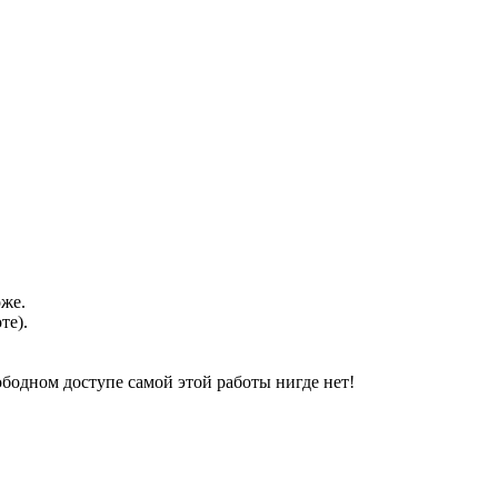
оже.
те).
свободном доступе самой этой работы нигде нет!