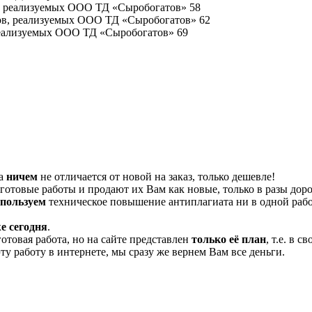
в, реализуемых ООО ТД «Сыробогатов» 58
ров, реализуемых ООО ТД «Сыробогатов» 62
 реализуемых ООО ТД «Сыробогатов» 69
та
ничем
не отличается от новой на заказ, только дешевле!
отовые работы и продают их Вам как новые, только в разы дор
спользуем
техническое повышение антиплагиата ни в одной рабо
е сегодня
.
готовая работа, но на сайте представлен
только её план
, т.е. в 
эту работу в интернете, мы сразу же вернем Вам все деньги.