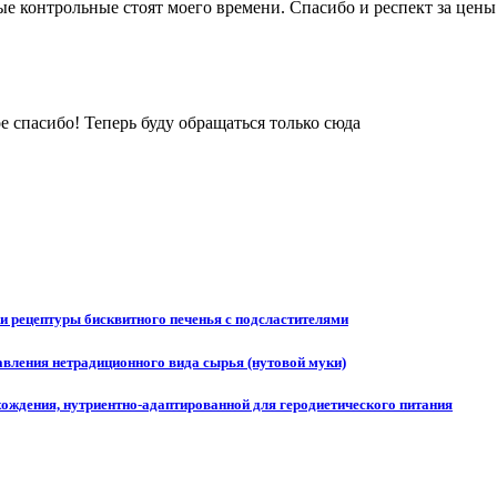
ые контрольные стоят моего времени. Спасибо и респект за цены
 спасибо! Теперь буду обращаться только сюда
и рецептуры бисквитного печенья с подсластителями
вления нетрадиционного вида сырья (нутовой муки)
хождения, нутриентно-адаптированной для геродиетического питания