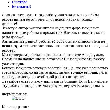
Быстро!
Безопасно!
Сомневаетесь купить эту работу или заказать новую? Эта
работа
ничем
не отличается от новой на заказ, только
дешевле!
Зачастую авторы-исполнители из других фирм покупают
наши готовые работы и продают их Вам как новые, только в
разы дороже.
Антиплагиат данной работы
96,86%
оригинальности (мы
не
используем
техническое повышение антиплагиата ни в одной
работе).
Мы проверяем работы в официальной системе Аntiplagiat.ru.
Времени на написание не осталось? Вы получите эту работу
уже сегодня
.
Боитесь покупать готовую работу? Зря. Да, это уже полностью
готовая работа, но на сайте представлен
только её план
, т.е. в
свободном доступе самой этой работы нигде нет!
Эта работа есть только у нас и нигде больше. Если Вы найдете
эту работу в интернете, мы сразу же вернем Вам все деньги.
Формат файла:
Кол-во страниц: