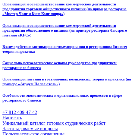
Организация и совершенствование коммерческой деятельности
предприятия торговли общественного питания (на примере ресторана
«Мистер Чанг и Кинг Конг пицца»)
Организация и совершенствование коммерческой деятельности
предприятия общественного питания (на примере ресторана быстрого
питания «KFC»)
Взаимодействие мотивации и стимулирования в ресторанном бизнесе:
теория и практика
Социально-психологические основы руководства предприятием
ресторанного бизнеса
Организация питания в гостиничных комплексах: теория и практика (на
примере «Атриум Палас отель»)
Особенности экономических и организационных процессов в сфере
ресторанного бизнеса
+7 812 409-47-42
Написать
Уникальный каталог готовых студенческих работ
Часто задаваемые вопросы
Пользовательское соглашение