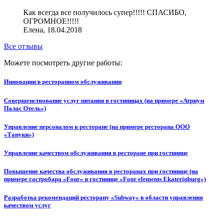
Как всегда все получилось супер!!!!! СПАСИБО,
ОГРОМНОЕ!!!!!
Елена, 18.04.2018
Все отзывы
Можете посмотреть другие работы:
Инновации в ресторанном обслуживании
Совершенствование услуг питания в гостиницах (на примере «Атриум
Палас Отель»)
Управление персоналом в ресторане (на примере ресторана ООО
«Тануки»)
Управление качеством обслуживания в ресторане при гостинице
Повышение качества обслуживания в ресторанах при гостинице (на
примере гастробара «Four» в гостинице «Four elements Ekaterinburg»)
Разработка рекомендаций ресторану «Subway» в области управления
качеством услуг