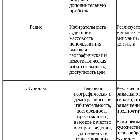
дополнительную
прибыль.
Радио
Избирательность
Реализуетс
аудитории,
меньше че
массовость
внимание,
использования,
контакта
высокая
географическая и
демографическая
избирательность,
доступность цен
Журналы
Высокая
Реклама по
географическая и
размещают
демографическая
тиража, от
избирательность,
размещени
достоверность,
предпочти
престижность,
Если рекл
высокое качество
художеств
воспроизведения,
целесообра
длительность
журнале
существования,