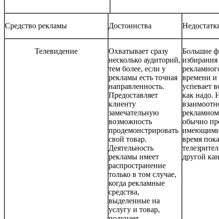
Средство рекламы
Достоинства
Недостатк
Телевидение
Охватывает сразу
Большие ф
несколько аудиторий,
избирания
тем более, если у
рекламног
рекламы есть точная
времени и 
направленность.
успевает 
Предоставляет
как надо. 
клиенту
взаимоотн
замечательную
рекламном
возможность
обычно пр
продемонстрировать
имеющими 
свой товар.
время пока
Деятельность
телезрите
рекламы имеет
другой кан
распространение
только в том случае,
когда рекламные
средства,
выделенные на
услугу и товар,
получает