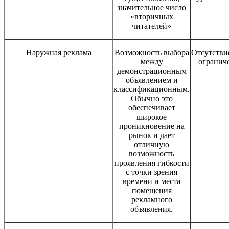
значительное число
«вторичных
читателей»
Наружная реклама
Возможность выбора
Отсутстви
между
огранич
демонстрационным
объявлением и
классификационным.
Обычно это
обеспечивает
широкое
проникновение на
рынок и дает
отличную
возможность
проявления гибкости
с точки зрения
времени и места
помещения
рекламного
объявления.