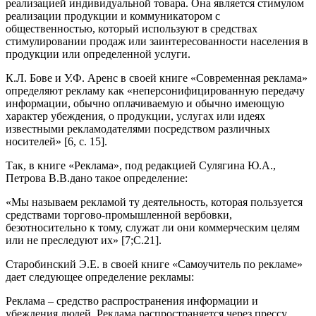
реализацией индивидуальной товара. Она является стимулом
реализации продукции и коммуникатором с
общественностью, который используют в средствах
стимулировании продаж или заинтересованности населения в
продукции или определенной услуги.
К.Л. Бове и У.Ф. Аренс в своей книге «Современная реклама»
определяют рекламу как «неперсонифицированную передачу
информации, обычно оплачиваемую и обычно имеющую
характер убеждения, о продукции, услугах или идеях
известными рекламодателями посредством различных
носителей» [6, с. 15].
Так, в книге «Реклама», под редакцией Сулягина Ю.А.,
Петрова В.В.дано такое определение:
«Мы называем рекламой ту деятельность, которая пользуется
средствами торгово-промышленной вербовки,
безотносительно к тому, служат ли они коммерческим целям
или не преследуют их» [7;С.21].
Старобинский Э.Е. в своей книге «Самоучитель по рекламе»
дает следующее определение рекламы:
Реклама – средство распространения информации и
убеждения людей. Реклама распространяется через прессу,