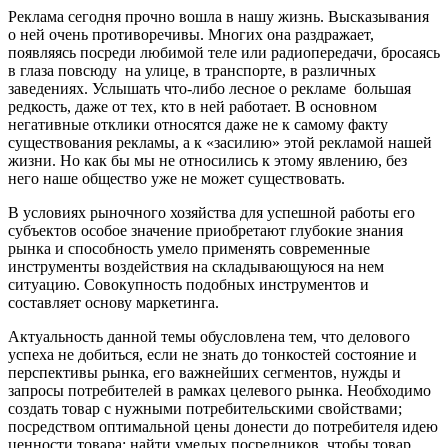
Реклама сегодня прочно вошла в нашу жизнь. Высказывания
о ней очень противоречивы. Многих она раздражает,
появляясь посреди любимой теле или радиопередачи, бросаясь
в глаза повсюду на улице, в транспорте, в различных
заведениях. Услышать что-либо лесное о рекламе большая
редкость, даже от тех, кто в ней работает. В основном
негативные отклики относятся даже не к самому факту
существования рекламы, а к «засилию» этой рекламой нашей
жизни. Но как бы мы не относились к этому явлению, без
него наше общество уже не может существовать.
В условиях рыночного хозяйства для успешной работы его
субъектов особое значение приобретают глубокие знания
рынка и способность умело применять современные
инструменты воздействия на складывающуюся на нем
ситуацию. Совокупность подобных инструментов и
составляет основу маркетинга.
Актуальность данной темы обусловлена тем, что делового
успеха не добиться, если не знать до тонкостей состояние и
перспективы рынка, его важнейших сегментов, нужды и
запросы потребителей в рамках целевого рынка. Необходимо
создать товар с нужными потребительскими свойствами;
посредством оптимальной цены донести до потребителя идею
ценности товара; найти умелых посредников, чтобы товар