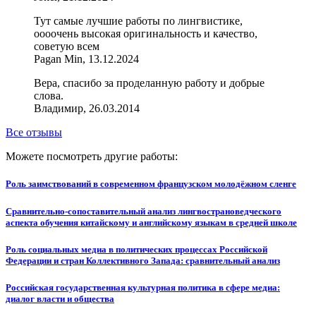
Тут самые лучшие работы по лингвистике,
оооочень высокая оригинальность и качество,
советую всем
Pagan Min, 13.12.2024
Вера, спасибо за проделанную работу и добрые
слова.
Владимир, 26.03.2014
Все отзывы
Можете посмотреть другие работы:
Роль заимствований в современном французском молодёжном сленге
Сравнительно-сопоставительный анализ лингвострановедческого
аспекта обучения китайскому и английскому языкам в средней школе
Роль социальных медиа в политических процессах Российской
Федерации и стран Коллективного Запада: сравнительный анализ
Российская государственная культурная политика в сфере медиа:
диалог власти и общества