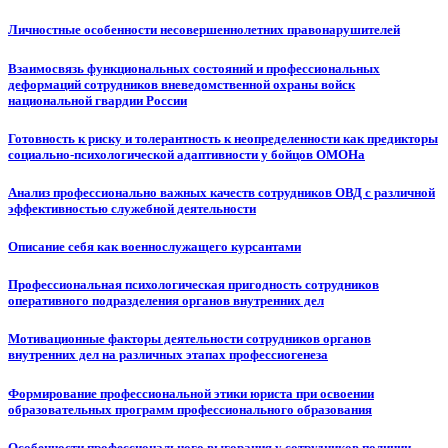
Личностные особенности несовершеннолетних правонарушителей
Взаимосвязь функциональных состояний и профессиональных
деформаций сотрудников вневедомственной охраны войск
национальной гвардии России
Готовность к риску и толерантность к неопределенности как предикторы
социально-психологической адаптивности у бойцов ОМОНа
Анализ профессионально важных качеств сотрудников ОВД с различной
эффективностью служебной деятельности
Описание себя как военнослужащего курсантами
Профессиональная психологическая пригодность сотрудников
оперативного подразделения органов внутренних дел
Мотивационные факторы деятельности сотрудников органов
внутренних дел на различных этапах профессиогенеза
Формирование профессиональной этики юриста при освоении
образовательных программ профессионального образования
Особенности профессионального выгорания у сотрудников полиции