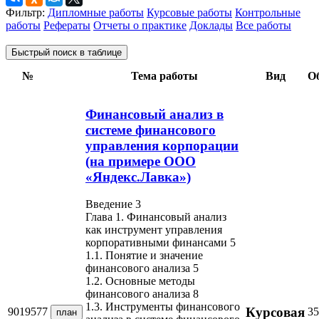
Фильтр:
Дипломные работы
Курсовые работы
Контрольные
работы
Рефераты
Отчеты о практике
Доклады
Все работы
Быстрый поиск в таблице
№
Тема работы
Вид
О
Финансовый анализ в
системе финансового
управления корпорации
(на примере ООО
«Яндекс.Лавка»)
Введение 3
Глава 1. Финансовый анализ
как инструмент управления
корпоративными финансами 5
1.1. Понятие и значение
финансового анализа 5
1.2. Основные методы
финансового анализа 8
1.3. Инструменты финансового
Курсовая
9019577
35
план