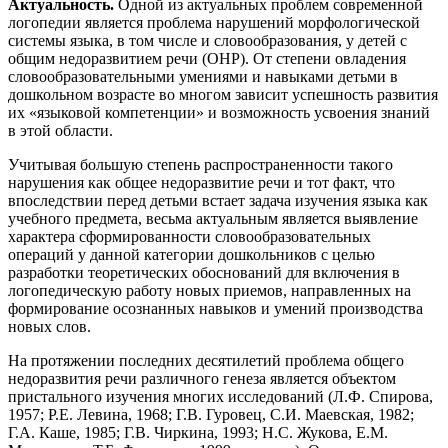
Актуальность.
Одной из актуальных проблем современной
логопедии является проблема нарушений морфологической
системы языка, в том числе и словообразования, у детей с
общим недоразвитием речи (ОНР). От степени овладения
словообразовательными умениями и навыками детьми в
дошкольном возрасте во многом зависит успешность развития
их «языковой компетенции» и возможность усвоения знаний
в этой области.
Учитывая большую степень распространенности такого
нарушения как общее недоразвитие речи и тот факт, что
впоследствии перед детьми встает задача изучения языка как
учебного предмета, весьма актуальным является выявление
характера сформированности словообразовательных
операций у данной категории дошкольников с целью
разработки теоретических обоснований для включения в
логопедическую работу новых приемов, направленных на
формирование осознанных навыков и умений производства
новых слов.
На протяжении последних десятилетий проблема общего
недоразвития речи различного генеза является объектом
пристального изучения многих исследований (Л.Ф. Спирова,
1957; Р.Е. Левина, 1968; Г.В. Гуровец, С.И. Маевская, 1982;
Г.А. Каше, 1985; Г.В. Чиркина, 1993; Н.С. Жукова, Е.М.