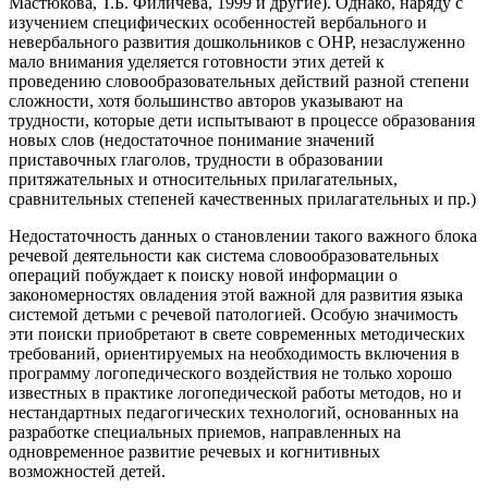
Мастюкова, Т.Б. Филичева, 1999 и другие). Однако, наряду с
изучением специфических особенностей вербального и
невербального развития дошкольников с ОНР, незаслуженно
мало внимания уделяется готовности этих детей к
проведению словообразовательных действий разной степени
сложности, хотя большинство авторов указывают на
трудности, которые дети испытывают в процессе образования
новых слов (недостаточное понимание значений
приставочных глаголов, трудности в образовании
притяжательных и относительных прилагательных,
сравнительных степеней качественных прилагательных и пр.)
Недостаточность данных о становлении такого важного блока
речевой деятельности как система словообразовательных
операций побуждает к поиску новой информации о
закономерностях овладения этой важной для развития языка
системой детьми с речевой патологией. Особую значимость
эти поиски приобретают в свете современных методических
требований, ориентируемых на необходимость включения в
программу логопедического воздействия не только хорошо
известных в практике логопедической работы методов, но и
нестандартных педагогических технологий, основанных на
разработке специальных приемов, направленных на
одновременное развитие речевых и когнитивных
возможностей детей.