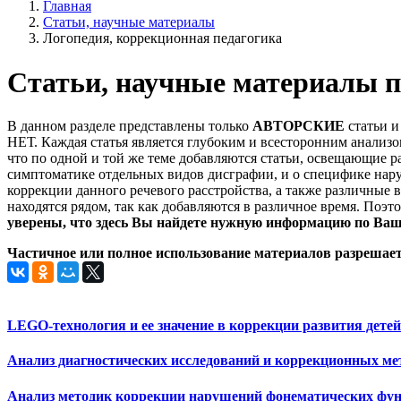
Главная
Статьи, научные материалы
Логопедия, коррекционная педагогика
Статьи, научные материалы п
В данном разделе представлены только
АВТОРСКИЕ
статьи и
НЕТ. Каждая статья является глубоким и всесторонним анализ
что по одной и той же теме добавляются статьи, освещающие
симптоматике отдельных видов дисграфии, и о специфике наруш
коррекции данного речевого расстройства, а также различные 
находятся рядом, так как добавляются в различное время. Поэ
уверены, что здесь Вы найдете нужную информацию по Ваш
Частичное или полное использование материалов разрешает
LEGO-технология и ее значение в коррекции развития дете
Анализ диагностических исследований и коррекционных ме
Анализ методик коррекции нарушений фонематических фун