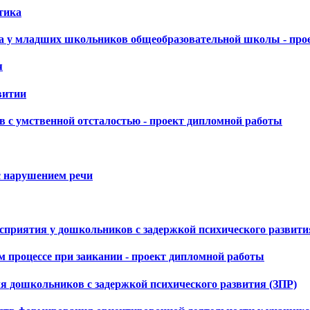
тика
за у младших школьников общеобразовательной школы - про
я
витии
 с умственной отсталостью - проект дипломной работы
с нарушением речи
осприятия у дошкольников с задержкой психического развити
 процессе при заикании - проект дипломной работы
я дошкольников с задержкой психического развития (ЗПР)