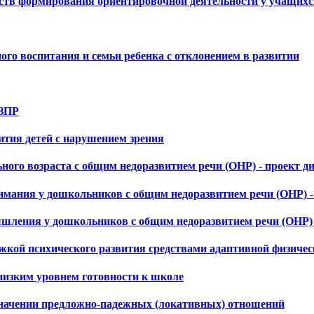
дств формирования ориентировочной деятельности у учащихс
го воспитания и семьи ребенка с отклонением в развитии
 ЗПР
ития детей с нарушением зрения
ного возраста с общим недоразвитием речи (ОНР) - проект 
мания у дошкольников с общим недоразвитием речи (ОНР) -
шления у дошкольников с общим недоразвитием речи (ОНР) 
кой психического развития средствами адаптивной физичес
 низким уровнем готовности к школе
означении предложно-падежных (локативных) отношений