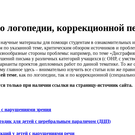
о логопедии, коррекционной п
 научные материалы для помощи студентам в ознакомительных и
ом по указанной теме, критическим обзором источников и пробле
 разнообразные стороны проблемы: например, по теме «Дисграф
ений письма у различных категорий учащихся (с ОНР, с умствен
варианты проектов дипломных работ по данной тематике. То же са
тому главное здесь – внимательно изучить все статьи или же пр
ей теме
, как по логопедии, так и по коррекционной (специально
ся только при наличии ссылки на страницу-источник сайта.
й с нарушениями зрения
тодик для детей с церебральным параличом (ДЦП)
кций у детей с нарушениями речи