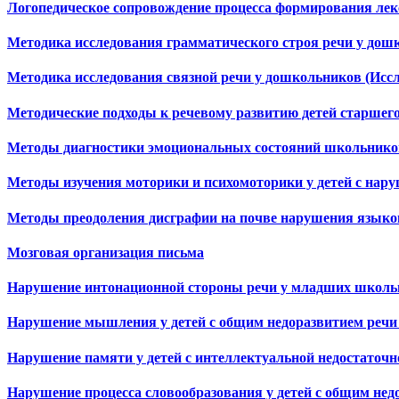
Логопедическое сопровождение процесса формирования лек
Методика исследования грамматического строя речи у дош
Методика исследования связной речи у дошкольников (Исс
Методические подходы к речевому развитию детей старшег
Методы диагностики эмоциональных состояний школьников
Методы изучения моторики и психомоторики у детей с нар
Методы преодоления дисграфии на почве нарушения языково
Мозговая организация письма
Нарушение интонационной стороны речи у младших школьн
Нарушение мышления у детей с общим недоразвитием речи
Нарушение памяти у детей с интеллектуальной недостаточ
Нарушение процесса словообразования у детей с общим нед