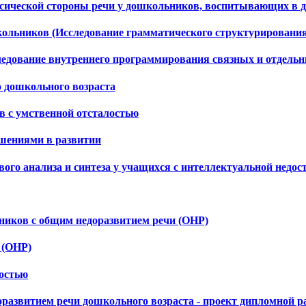
сической стороны речи у дошкольников, воспитывающих в д
кольников (Исследование грамматического структурирования
ледование внутреннего программирования связных и отдель
о дошкольного возраста
 с умственной отсталостью
ушениями в развитии
го анализа и синтеза у учащихся с интеллектуальной недос
иков с общим недоразвитием речи (ОНР)
 (ОНР)
ностью
оразвитием речи дошкольного возраста - проект дипломной 