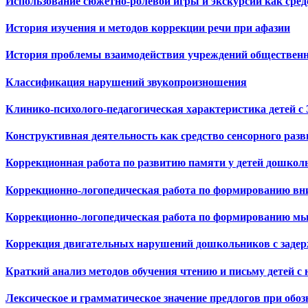
Использование сюжетно-ролевой игры и экскурсии как сре
История изучения и методов коррекции речи при афазии
История проблемы взаимодействия учреждений общественно
Классификация нарушений звукопроизношения
Клинико-психолого-педагогическая характеристика детей с
Конструктивная деятельность как средство сенсорного разв
Коррекционная работа по развитию памяти у детей дошколь
Коррекционно-логопедическая работа по формированию вни
Коррекционно-логопедическая работа по формированию мы
Коррекция двигательных нарушений дошкольников с задерж
Краткий анализ методов обучения чтению и письму детей с
Лексическое и грамматическое значение предлогов при об