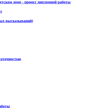
етском доме - проект дипломной работы
)
ных высказываний)
таточностью
работы