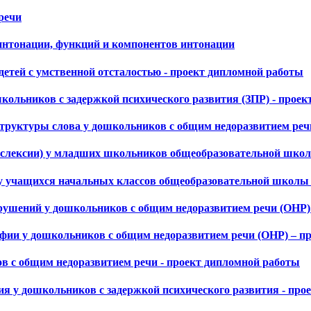
речи
интонации, функций и компонентов интонации
детей с умственной отсталостью - проект дипломной работы
кольников с задержкой психического развития (ЗПР) - прое
структуры слова у дошкольников с общим недоразвитием реч
ислексии) у младших школьников общеобразовательной школ
у учащихся начальных классов общеобразовательной школы 
рушений у дошкольников с общим недоразвитием речи (ОНР)
афии у дошкольников с общим недоразвитием речи (ОНР) – п
в с общим недоразвитием речи - проект дипломной работы
я у дошкольников с задержкой психического развития - про