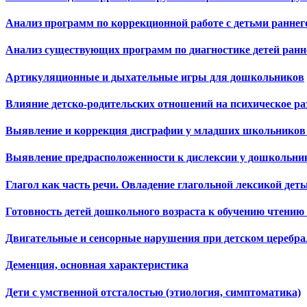
Анализ программ по коррекционной работе с детьми раннег
Анализ существующих программ по диагностике детей ранне
Артикуляционные и дыхательные игры для дошкольников
Влияние детско-родительских отношений на психическое раз
Выявление и коррекция дисграфии у младших школьников с
Выявление предрасположенности к дислексии у дошкольни
Глагол как часть речи. Овладение глагольной лексикой дет
Готовность детей дошкольного возраста к обучению чтению
Двигательные и сенсорные нарушения при детском церебр
Деменция, основная характеристика
Дети с умственной отсталостью (этиология, симптоматика)