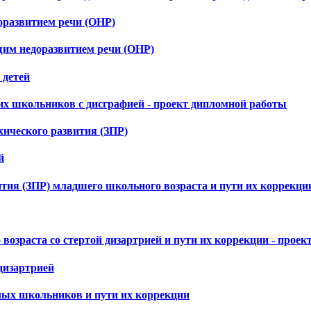
оразвитием речи (ОНР)
им недоразвитием речи (ОНР)
 детей
х школьников с дисграфией - проект дипломной работы
ического развития (ЗПР)
й
тия (ЗПР) младшего школьного возраста и пути их коррекци
возраста со стертой дизартрией и пути их коррекции - прое
дизартрией
лых школьников и пути их коррекции