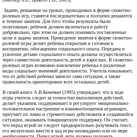
Задачи, решаемые на уроках, проводимых в форме сюжетно-
ролевых игр, ставятся последовательно и поэтапно решаются
в течение занятия. Для того чтобы результаты были
позитивные, ребенок должен включаться в работу
добровольно, при этом он должен понимать поставленные
цели и задачи занятия. Проведение занятия в форме сюжетно-
ролевой игры делает ребенка открытым и готовым к
восприятию, обогащению социального опыта. Передача и
усвоение детьми социального опыта должны осуществляться
через совместную деятельность детей и взрослых. В сюжетно-
ролевых играх возможно вовлечение ребенка в различные
виды социально значимой деятельности. Учитель показывает,
что от действий ребенка зависит сама ситуация, а также
правильность ориентировки всех остальных детей.
В своей книге А.В.Кенеман (1995) утверждает, что в ходе
игры учитель следит за точностью выполнения действий,
делает указания, поддерживает и регулирует эмоционально-
положительное настроение и взаимоотношения играющих,
приучает их ловко и стремительно действовать в создавшейся
ситуации, оказывать товарищескую поддержку. Он считает,
что перед игрой не следует предварительно разучивать текст,
его желательно ввести в ход игры неожиданно или по мере
необходимости. Перед игрой дети должны получить