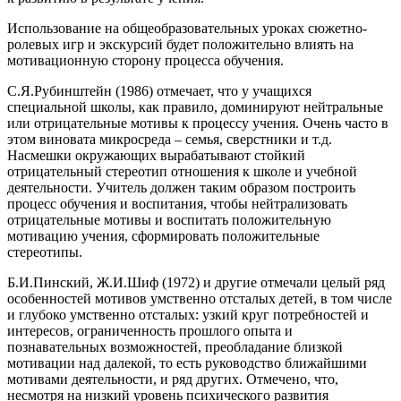
Использование на общеобразовательных уроках сюжетно-
ролевых игр и экскурсий будет положительно влиять на
мотивационную сторону процесса обучения.
С.Я.Рубинштейн (1986) отмечает, что у учащихся
специальной школы, как правило, доминируют нейтральные
или отрицательные мотивы к процессу учения. Очень часто в
этом виновата микросреда – семья, сверстники и т.д.
Насмешки окружающих вырабатывают стойкий
отрицательный стереотип отношения к школе и учебной
деятельности. Учитель должен таким образом построить
процесс обучения и воспитания, чтобы нейтрализовать
отрицательные мотивы и воспитать положительную
мотивацию учения, сформировать положительные
стереотипы.
Б.И.Пинский, Ж.И.Шиф (1972) и другие отмечали целый ряд
особенностей мотивов умственно отсталых детей, в том числе
и глубоко умственно отсталых: узкий круг потребностей и
интересов, ограниченность прошлого опыта и
познавательных возможностей, преобладание близкой
мотивации над далекой, то есть руководство ближайшими
мотивами деятельности, и ряд других. Отмечено, что,
несмотря на низкий уровень психического развития