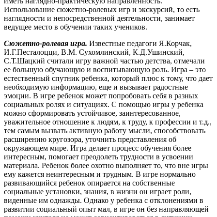
иметь наглядно-практическую направленность.
Использование сюжетно-ролевых игр и экскурсий, то есть
наглядности и непосредственной деятельности, занимает
ведущее место в обучении таких учеников.
Сюжетно-ролевая игра.
Известные педагоги Я.Корчак,
И.Г.Песталоцци, В.М. Сухомлинский, К.Д.Ушинский,
С.Т.Шацкий считали игру важной частью детства, отмечали
ее большую обучающую и воспитывающую роль. Игра – это
естественный спутник ребенка, который плюс к тому, что дает
необходимую информацию, еще и вызывает радостные
эмоции. В игре ребенок может попробовать себя в разных
социальных ролях и ситуациях. С помощью игры у ребенка
можно сформировать устойчивое, заинтересованное,
уважительное отношение к людям, к труду, к профессии и т.д.,
тем самым вызвать активную работу мысли, способствовать
расширению кругозора, уточнить представления об
окружающем мире. Игра делает процесс обучения более
интересным, помогает преодолеть трудности в усвоении
материала. Ребенок более охотно выполняет то, что вне игры
ему кажется неинтересным и трудным. В игре нормально
развивающийся ребенок опирается на собственные
социальные установки, знания, в жизни он играет роли,
виденные им однажды. Однако у ребенка с отклонениями в
развитии социальный опыт мал, в игре он без направляющей