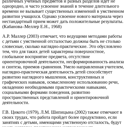
различных учебных предметов и разных разделов идет не
однородно, и часто усвоение знаний в течение длительного
времени не вызывает существенных изменений в умственном
развитии учащихся. Однако усвоение нового материала через
нестандартный прием может дать положительные результаты.
(Кабанова–Меллер Е.Н., 1968)
А.Р. Маллер (2003) отмечает, что ведущими методами работы
с детьми с умственной отсталостью должны быть не столько
словесные, сколько наглядно-практические. Это обусловлено
тем, что для таких детей характерны поверхностное,
глобальное восприятие предмета, отсутствие
ориентировочной деятельности, несформированность анализа
и синтеза, приемов сравнения. Умело направленная учителем,
наглядно-практическая деятельность детей способствует
развитию наглядного мышления, конструктивных и
графических навыков, осмысленному использованию речи,
овладению необходимыми практическими навыками,
социальными формами поведения, развитию
пространственных представлений и ориентировочной
деятельности.
Г.В. Цикото (1979), Л.М. Шипицына (2002) также отмечают в
своих трудах, что работа пройдет более продуктивно, если
занятиях с детьми, имеющими умственную отсталость, будут