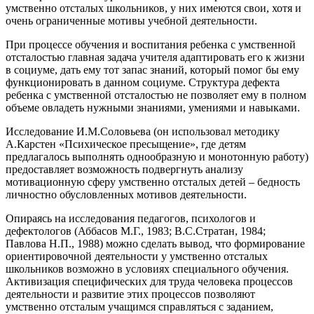
умственно отсталых школьников, у них имеются свои, хотя и
очень ограниченные мотивы учебной деятельности.
При процессе обучения и воспитания ребенка с умственной
отсталостью главная задача учителя адаптировать его к жизни
в социуме, дать ему тот запас знаний, который помог бы ему
функционировать в данном социуме. Структура дефекта
ребенка с умственной отсталостью не позволяет ему в полном
объеме овладеть нужными знаниями, умениями и навыками.
Исследование И.М.Соловьева (он использовал методику
А.Карстен «Психическое пресыщение», где детям
предлагалось выполнять однообразную и монотонную работу)
предоставляет возможность подвергнуть анализу
мотивационную сферу умственно отсталых детей – бедность
личностно обусловленных мотивов деятельности.
Опираясь на исследования педагогов, психологов и
дефектологов (Аббасов М.Г., 1983; В.С.Стратан, 1984;
Павлова Н.П., 1988) можно сделать вывод, что формирование
ориентировочной деятельности у умственно отсталых
школьников возможно в условиях специального обучения.
Активизация специфических для труда человека процессов
деятельности и развитие этих процессов позволяют
умственно отсталым учащимся справляться с заданием,