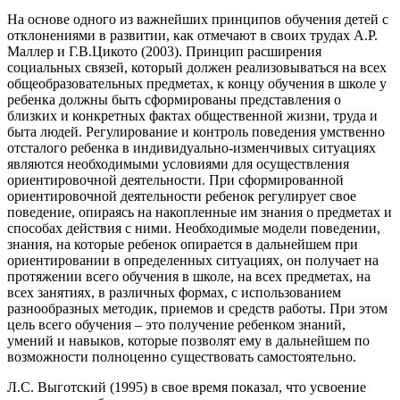
На основе одного из важнейших принципов обучения детей с
отклонениями в развитии, как отмечают в своих трудах А.Р.
Маллер и Г.В.Цикото (2003). Принцип расширения
социальных связей, который должен реализовываться на всех
общеобразовательных предметах, к концу обучения в школе у
ребенка должны быть сформированы представления о
близких и конкретных фактах общественной жизни, труда и
быта людей. Регулирование и контроль поведения умственно
отсталого ребенка в индивидуально-изменчивых ситуациях
являются необходимыми условиями для осуществления
ориентировочной деятельности. При сформированной
ориентировочной деятельности ребенок регулирует свое
поведение, опираясь на накопленные им знания о предметах и
способах действия с ними. Необходимые модели поведении,
знания, на которые ребенок опирается в дальнейшем при
ориентировании в определенных ситуациях, он получает на
протяжении всего обучения в школе, на всех предметах, на
всех занятиях, в различных формах, с использованием
разнообразных методик, приемов и средств работы. При этом
цель всего обучения – это получение ребенком знаний,
умений и навыков, которые позволят ему в дальнейшем по
возможности полноценно существовать самостоятельно.
Л.С. Выготский (1995) в свое время показал, что усвоение