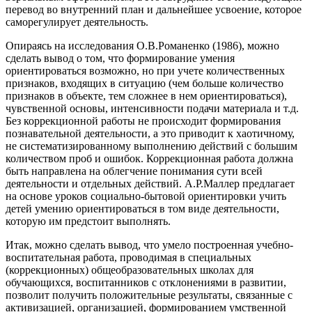
перевод во внутренний план и дальнейшее усвоение, которое
саморегулирует деятельность.
Опираясь на исследования О.В.Романенко (1986), можно
сделать вывод о том, что формирование умения
ориентироваться возможно, но при учете количественных
признаков, входящих в ситуацию (чем больше количество
признаков в объекте, тем сложнее в нем ориентироваться),
чувственной основы, интенсивности подачи материала и т.д.
Без коррекционной работы не происходит формирования
познавательной деятельности, а это приводит к хаотичному,
не систематизированному выполнению действий с большим
количеством проб и ошибок. Коррекционная работа должна
быть направлена на облегчение понимания сути всей
деятельности и отдельных действий. А.Р.Маллер предлагает
на основе уроков социально-бытовой ориентировки учить
детей умению ориентироваться в том виде деятельности,
которую им предстоит выполнять.
Итак, можно сделать вывод, что умело построенная учебно-
воспитательная работа, проводимая в специальных
(коррекционных) общеобразовательных школах для
обучающихся, воспитанников с отклонениями в развитии,
позволит получить положительные результаты, связанные с
активизацией, организацией, формированием умственной