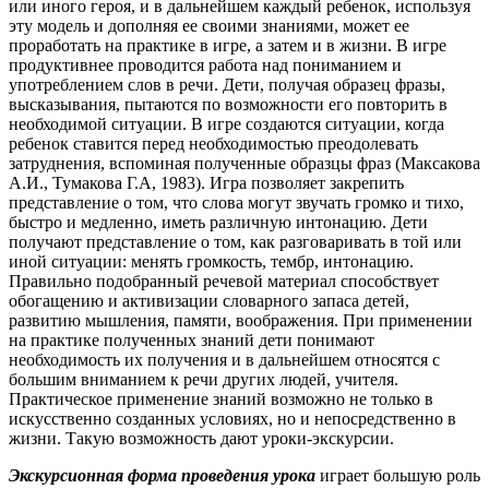
или иного героя, и в дальнейшем каждый ребенок, используя
эту модель и дополняя ее своими знаниями, может ее
проработать на практике в игре, а затем и в жизни. В игре
продуктивнее проводится работа над пониманием и
употреблением слов в речи. Дети, получая образец фразы,
высказывания, пытаются по возможности его повторить в
необходимой ситуации. В игре создаются ситуации, когда
ребенок ставится перед необходимостью преодолевать
затруднения, вспоминая полученные образцы фраз (Максакова
А.И., Тумакова Г.А, 1983). Игра позволяет закрепить
представление о том, что слова могут звучать громко и тихо,
быстро и медленно, иметь различную интонацию. Дети
получают представление о том, как разговаривать в той или
иной ситуации: менять громкость, тембр, интонацию.
Правильно подобранный речевой материал способствует
обогащению и активизации словарного запаса детей,
развитию мышления, памяти, воображения. При применении
на практике полученных знаний дети понимают
необходимость их получения и в дальнейшем относятся с
большим вниманием к речи других людей, учителя.
Практическое применение знаний возможно не только в
искусственно созданных условиях, но и непосредственно в
жизни. Такую возможность дают уроки-экскурсии.
Экскурсионная форма проведения урока
играет большую роль