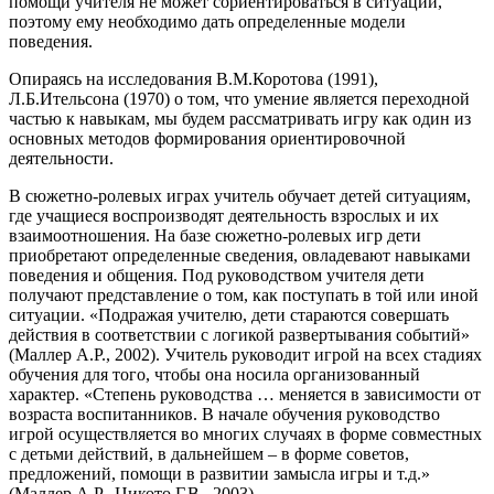
помощи учителя не может сориентироваться в ситуации,
поэтому ему необходимо дать определенные модели
поведения.
Опираясь на исследования В.М.Коротова (1991),
Л.Б.Ительсона (1970) о том, что умение является переходной
частью к навыкам, мы будем рассматривать игру как один из
основных методов формирования ориентировочной
деятельности.
В сюжетно-ролевых играх учитель обучает детей ситуациям,
где учащиеся воспроизводят деятельность взрослых и их
взаимоотношения. На базе сюжетно-ролевых игр дети
приобретают определенные сведения, овладевают навыками
поведения и общения. Под руководством учителя дети
получают представление о том, как поступать в той или иной
ситуации. «Подражая учителю, дети стараются совершать
действия в соответствии с логикой развертывания событий»
(Маллер А.Р., 2002). Учитель руководит игрой на всех стадиях
обучения для того, чтобы она носила организованный
характер. «Степень руководства … меняется в зависимости от
возраста воспитанников. В начале обучения руководство
игрой осуществляется во многих случаях в форме совместных
с детьми действий, в дальнейшем – в форме советов,
предложений, помощи в развитии замысла игры и т.д.»
(Маллер А.Р., Цикото Г.В., 2003).