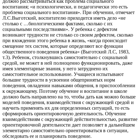
должно рассматриваться как проблема социального
воспитания; «и психологически, и педагогически это есть
проблема социального воспитания». При обучении, отмечает
Л.С.Выготский, воспитателю приходится иметь дело «не
столько с …биологическими фактами, сколько с их
социальными последствиями». У ребенка с дефектом
возникают трудности не столько со своим дефектом, сколько
при вхождении этого ребенка в жизнь, «когда происходит
смещение тех систем, которые определяют все функции
общественного поведения ребенка» (Выготский Л.С, 1983,
т.3). Ребенок, столкнувшись самостоятельно с социальной
средой, не может в ней полноценно функционировать, даже
имея элементарные знания, у него затруднено их
самостоятельное использование. Учащиеся испытывают
большие трудности в усвоении общепринятых норм
поведения, овладении навыками общения, в приспособлении
к окружающему. Поэтому обучение и воспитание в школе
должно быть направлено на то, чтобы дать как можно больше
моделей поведения, взаимодействия с окружающей средой и
научить применять их для определенных ситуаций, то есть
сформировать ориентировочную деятельность. Обучение
взаимодействиям с окружающей действительностью, развитие
ориентировочной деятельности дает позволяет в дальнейшем
элементарно самостоятельно ориентироваться в ситуации,
обследовать ее и планировать поведение.