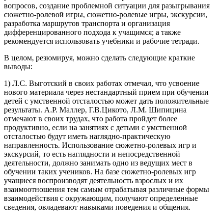
вопросов, создание проблемной ситуации для разыгрывания
сюжетно-ролевой игры, сюжетно-ролевые игры, экскурсии,
разработка маршрутов транспорта и организация
дифференцированного подхода к учащимся; а также
рекомендуется использовать учебники и рабочие тетради.
В целом, резюмируя, можно сделать следующие краткие
выводы:
1) Л.С. Выготский в своих работах отмечал, что усвоение
нового материала через нестандартный прием при обучении
детей с умственной отсталостью может дать положительные
результаты. А.Р. Маллер, Г.В.Цикото, Л.М. Шипицина
отмечают в своих трудах, что работа пройдет более
продуктивно, если на занятиях с детьми с умственной
отсталостью будут иметь наглядно-практическую
направленность. Использование сюжетно-ролевых игр и
экскурсий, то есть наглядности и непосредственной
деятельности, должно занимать одно из ведущих мест в
обучении таких учеников. На базе сюжетно-ролевых игр
учащиеся воспроизводят деятельность взрослых и их
взаимоотношения тем самым отрабатывая различные формы
взаимодействия с окружающим, получают определенные
сведения, овладевают навыками поведения и общения.