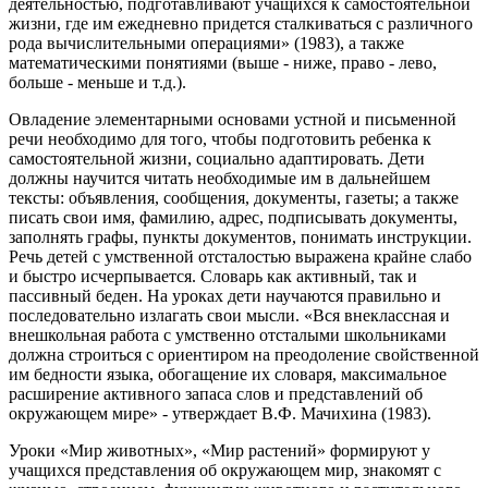
деятельностью, подготавливают учащихся к самостоятельной
жизни, где им ежедневно придется сталкиваться с различного
рода вычислительными операциями» (1983), а также
математическими понятиями (выше - ниже, право - лево,
больше - меньше и т.д.).
Овладение элементарными основами устной и письменной
речи необходимо для того, чтобы подготовить ребенка к
самостоятельной жизни, социально адаптировать. Дети
должны научится читать необходимые им в дальнейшем
тексты: объявления, сообщения, документы, газеты; а также
писать свои имя, фамилию, адрес, подписывать документы,
заполнять графы, пункты документов, понимать инструкции.
Речь детей с умственной отсталостью выражена крайне слабо
и быстро исчерпывается. Словарь как активный, так и
пассивный беден. На уроках дети научаются правильно и
последовательно излагать свои мысли. «Вся внеклассная и
внешкольная работа с умственно отсталыми школьниками
должна строиться с ориентиром на преодоление свойственной
им бедности языка, обогащение их словаря, максимальное
расширение активного запаса слов и представлений об
окружающем мире» - утверждает В.Ф. Мачихина (1983).
Уроки «Мир животных», «Мир растений» формируют у
учащихся представления об окружающем мир, знакомят с