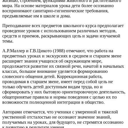
жизнью, строением, функциями животного и растительного
мира. На основе материалов урока дети более осознанно
воспринимают санитарно-гигиенические требования,
предъявляемые им в школе и дома.
Преподавание всех предметов школьного курса предполагает
проведение уроков с использованием различных методов,
средств и приемов, раскрывающих цель и задачи изучаемой
темы.
А.Р.Маллер и Г.В.Цикото (1988) отмечают, что работа на
предметных уроках и экскурсиях в среднем и старшем звене
расширяет знания учащихся об окружающем мире,
продолжается развитие их связной речи, начатой в начальных
классах, большое внимание уделяется формированию
словесного общения детей. Коррекционная работа,
проводимая в старшем звене, имеет перед собой цель не
только обучить детей доступным видам труда, но и
сформировать у них бытовую ориентировочную деятельность,
общепринятые правила и нормы поведения с целью их по
возможности полноценной интеграции в общество.
Авторами отмечается, что ученики с умеренной и тяжелой
умственной отсталостью не осознают значение знаний,
получаемых на уроках, для будущего, не стремятся осознанно
к развитию в результате учения.