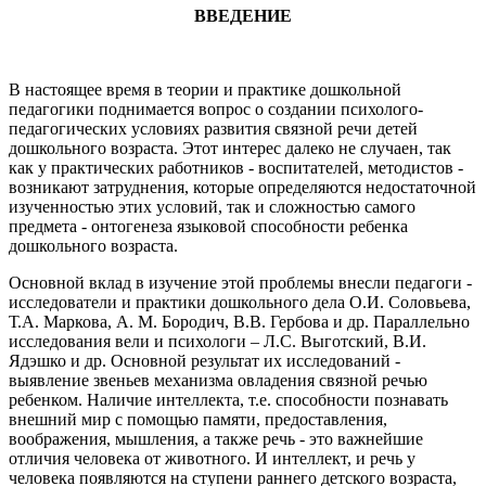
ВВЕДЕНИЕ
В настоящее время в теории и практике дошкольной
педагогики поднимается вопрос о создании психолого-
педагогических условиях развития связной речи детей
дошкольного возраста. Этот интерес далеко не случаен, так
как у практических работников - воспитателей, методистов -
возникают затруднения, которые определяются недостаточной
изученностью этих условий, так и сложностью самого
предмета - онтогенеза языковой способности ребенка
дошкольного возраста.
Основной вклад в изучение этой проблемы внесли педагоги -
исследователи и практики дошкольного дела О.И. Соловьева,
Т.А. Маркова, A. M. Бородич, В.В. Гербова и др. Параллельно
исследования вели и психологи – Л.С. Выготский, В.И.
Ядэшко и др. Основной результат их исследований -
выявление звеньев механизма овладения связной речью
ребенком. Наличие интеллекта, т.е. способности познавать
внешний мир с помощью памяти, предоставления,
воображения, мышления, а также речь - это важнейшие
отличия человека от животного. И интеллект, и речь у
человека появляются на ступени раннего детского возраста,