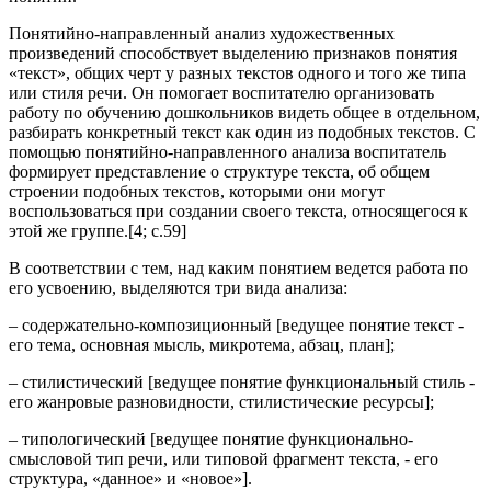
Понятийно-направленный анализ художественных
произведений способствует выделению признаков понятия
«текст», общих черт у разных текстов одного и того же типа
или стиля речи. Он помогает воспитателю организовать
работу по обучению дошкольников видеть общее в отдельном,
разбирать конкретный текст как один из подобных текстов. С
помощью понятийно-направленного анализа воспитатель
формирует представление о структуре текста, об общем
строении подобных текстов, которыми они могут
воспользоваться при создании своего текста, относящегося к
этой же группе.[4; c.59]
В соответствии с тем, над каким понятием ведется работа по
его усвоению, выделяются три вида анализа:
– содержательно-композиционный [ведущее понятие текст -
его тема, основная мысль, микротема, абзац, план];
– стилистический [ведущее понятие функциональный стиль -
его жанровые разновидности, стилистические ресурсы];
– типологический [ведущее понятие функционально-
смысловой тип речи, или типовой фрагмент текста, - его
структура, «данное» и «новое»].