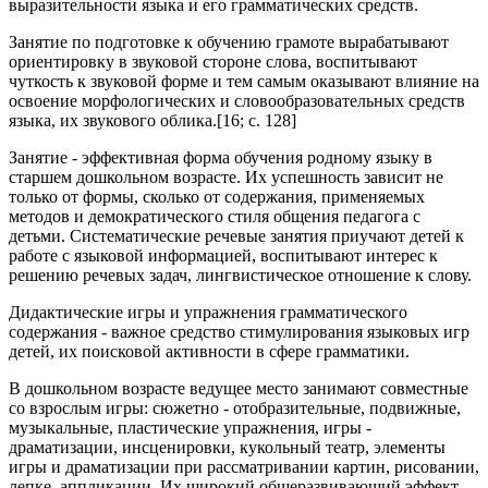
выразительности языка и его грамматических средств.
Занятие по подготовке к обучению грамоте вырабатывают
ориентировку в звуковой стороне слова, воспитывают
чуткость к звуковой форме и тем самым оказывают влияние на
освоение морфологических и словообразовательных средств
языка, их звукового облика.[16; c. 128]
Занятие - эффективная форма обучения родному языку в
старшем дошкольном возрасте. Их успешность зависит не
только от формы, сколько от содержания, применяемых
методов и демократического стиля общения педагога с
детьми. Систематические речевые занятия приучают детей к
работе с языковой информацией, воспитывают интерес к
решению речевых задач, лингвистическое отношение к слову.
Дидактические игры и упражнения грамматического
содержания - важное средство стимулирования языковых игр
детей, их поисковой активности в сфере грамматики.
В дошкольном возрасте ведущее место занимают совместные
со взрослым игры: сюжетно - отобразительные, подвижные,
музыкальные, пластические упражнения, игры -
драматизации, инсценировки, кукольный театр, элементы
игры и драматизации при рассматривании картин, рисовании,
лепке, аппликации. Их широкий общеразвивающий эффект