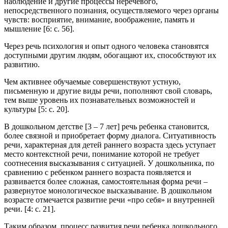
наблюдение и другие процессы неречевого,
непосредственного познания, осуществляемого через органы
чувств: восприятие, внимание, воображение, память и
мышление [6: c. 56].
Через речь психология и опыт одного человека становятся
доступными другим людям, обогащают их, способствуют их
развитию.
Чем активнее обучаемые совершенствуют устную,
письменную и другие виды речи, пополняют свой словарь,
тем выше уровень их познавательных возможностей и
культуры [5: c. 20].
В дошкольном детстве [3 – 7 лет] речь ребенка становится,
более связной и приобретает форму диалога. Ситуативность
речи, характерная для детей раннего возраста здесь уступает
место контекстной речи, понимание которой не требует
соотнесения высказывания с ситуацией. У дошкольника, по
сравнению с ребенком раннего возраста появляется и
развивается более сложная, самостоятельная форма речи –
развернутое монологическое высказывание. В дошкольном
возрасте отмечается развитие речи «про себя» и внутренней
речи. [4: c. 21].
Таким образом, процесс развития речи ребенка дошкольного