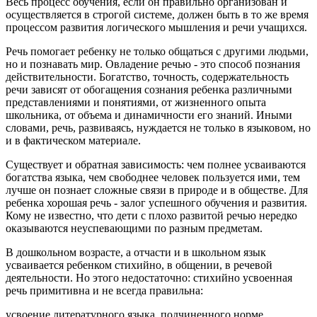
Весь процесс обучения, если он правильно организован и
осуществляется в строгой системе, должен быть в то же время
процессом развития логического мышления и речи учащихся.
Речь помогает ребенку не только общаться с другими людьми,
но и познавать мир. Овладение речью - это способ познания
действительности. Богатство, точность, содержательность
речи зависят от обогащения сознания ребенка различными
представлениями и понятиями, от жизненного опыта
школьника, от объема и динамичности его знаний. Иными
словами, речь, развиваясь, нуждается не только в языковом, но
и в фактическом материале.
Существует и обратная зависимость: чем полнее усваиваются
богатства языка, чем свободнее человек пользуется ими, тем
лучше он познает сложные связи в природе и в обществе. Для
ребенка хорошая речь - залог успешного обучения и развития.
Кому не известно, что дети с плохо развитой речью нередко
оказываются неуспевающими по разным предметам.
В дошкольном возрасте, а отчасти и в школьном язык
усваивается ребенком стихийно, в общении, в речевой
деятельности. Но этого недостаточно: стихийно усвоенная
речь примитивна и не всегда правильна:
усвоение литературного языка, подчиненного норме,