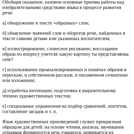
Обобщая сказанное, назовем основные приемы работы над
изобразительными средствами языка в процессе развития
речи:
а] обнаружение в тексте «образных» слов;
б] объяснение значений слов и оборотов речи, найденных в
тексте самими детьми или указанных воспитателем;
в] иллюстрирование, словесное рисование, воссоздание
образа по вопросу учителя: какую картину ты представляешь
себе?
г] использование проанализированных и понятых образов в
пересказе, в собственном рассказе, в письменном сочинении
или изложении;
д] отработка интонации, подготовка к выразительному
чтению художественных текстов;
е] специальные упражнения на подбор сравнений, эпитетов,
составление загадок и т. п.
Язык художественных произведений служит прекрасным
образцом для детей: на основе чтения, анализа, заучивания
отрывков формируется речь учащихся, развивается их