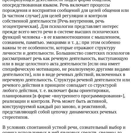
опосредствованная языком. Речь включает процессы
порождения и восприятия сообщений для целей общения или
[в частном случае] для целей регуляции и контроля
собственной деятельности [Речь внутренняя, речь
эгоцентрическая]. Для психологии представляет интерес
прежде всего место речи в системе высших психических
функций человека - в ее взаимоотношении с мышлением,
сознанием, памятью. эмоциями и т. д.; при этом особенно
важны те ее особенности, которые отражают структуру
личности и деятельности. Большинство советских психологов
рассматривает речь как речевую деятельность, выступающую
или в виде целостного акта деятельности [если она имеет
специфическую мотивацию, не реализуемую другими видами
деятельности], или в виде речевых действий, включенных в
неречевую деятельность. Структура речевой деятельности или
речевого действия в принципе совпадает со структурой
любого действия, т. е. включает фазы ориентировки,
планирования [в форме «внутреннего программирования»],
реализации и контроля. Речь может быть активной,
конструируемой каждый раз заново, и реактивной,
представляющей собой цепочку динамических речевых
стереотипов.
В условиях спонтанной устной речи, сознательный выбор и
оценка используемых в ней языковых средств, сведены до