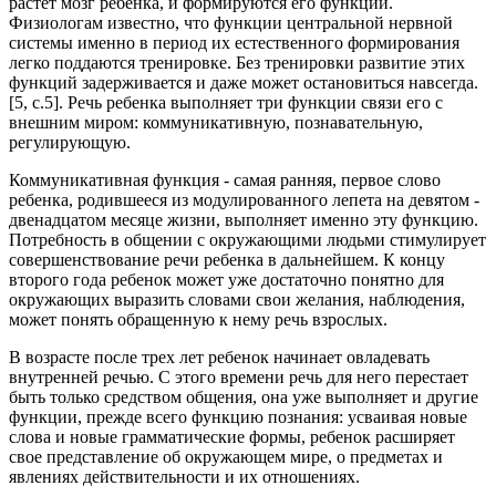
растет мозг ребенка, и формируются его функции.
Физиологам известно, что функции центральной нервной
системы именно в период их естественного формирования
легко поддаются тренировке. Без тренировки развитие этих
функций задерживается и даже может остановиться навсегда.
[5, с.5]. Речь ребенка выполняет три функции связи его с
внешним миром: коммуникативную, познавательную,
регулирующую.
Коммуникативная функция - самая ранняя, первое слово
ребенка, родившееся из модулированного лепета на девятом -
двенадцатом месяце жизни, выполняет именно эту функцию.
Потребность в общении с окружающими людьми стимулирует
совершенствование речи ребенка в дальнейшем. К концу
второго года ребенок может уже достаточно понятно для
окружающих выразить словами свои желания, наблюдения,
может понять обращенную к нему речь взрослых.
В возрасте после трех лет ребенок начинает овладевать
внутренней речью. С этого времени речь для него перестает
быть только средством общения, она уже выполняет и другие
функции, прежде всего функцию познания: усваивая новые
слова и новые грамматические формы, ребенок расширяет
свое представление об окружающем мире, о предметах и
явлениях действительности и их отношениях.