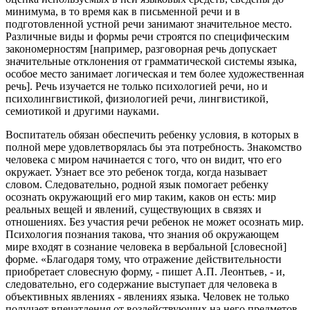
минимума, в то время как в письменной речи и в
подготовленной устной речи занимают значительное место.
Различные виды и формы речи строятся по специфическим
закономерностям [например, разговорная речь допускает
значительные отклонения от грамматической системы языка,
особое место занимает логическая и тем более художественная
речь]. Речь изучается не только психологией речи, но и
психолингвистикой, физиологией речи, лингвистикой,
семиотикой и другими науками.
Воспитатель обязан обеспечить ребенку условия, в которых в
полной мере удовлетворялась бы эта потребность. Знакомство
человека с миром начинается с того, что он видит, что его
окружает. Узнает все это ребенок тогда, когда называет
словом. Следовательно, родной язык помогает ребенку
осознать окружающий его мир таким, каков он есть: мир
реальных вещей и явлений, существующих в связях и
отношениях. Без участия речи ребенок не может осознать мир.
Психология познания такова, что знания об окружающем
мире входят в сознание человека в вербальной [словесной]
форме. «Благодаря тому, что отражение действительности
приобретает словесную форму, - пишет А.П. Леонтьев, - и,
следовательно, его содержание выступает для человека в
объективных явлениях - явлениях языка. Человек не только
получает впечатления от воздействующих на него предметов