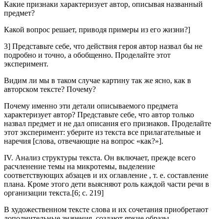
Какие признаки характеризует автор, описывая названный
предмет?
Какой вопрос решает, приводя примеры из его жизни?]
3] Представьте себе, что действия героя автор назвал бы не
подробно и точно, а обобщенно. Проделайте этот
эксперимент.
Видим ли мы в таком случае картину так же ясно, как в
авторском тексте? Почему?
Почему именно эти детали описываемого предмета
характеризует автор? Представьте себе, что автор только
назвал предмет и не дал описания его признаков. Проделайте
этот эксперимент: уберите из текста все прилагательные и
наречия [слова, отвечающие на вопрос «как?»].
IV. Анализ структуры текста. Он включает, прежде всего
расчленение темы на микротемы, выделение
соответствующих абзацев и их оглавление , т. е. составление
плана. Кроме этого дети выясняют роль каждой части речи в
организации текста.[6; c. 219]
В художественном тексте слова и их сочетания приобретают
дополнительные значения, создают яркие образы.