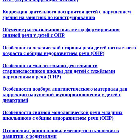
Коррекция зрительного восприятия детей с нарушением
зрения на занятиях по конструированию
Обучение рассказыванию как метод формирования
связной речи у детей с ОНР
Особенности лексической стороны речи детей пятилетнего
возраста с общим недоразвитием речи (ОНР)
Особенности мыслительной деятельности
старшеклассников школы для детей с тяжёлыми
нарушениями речи (ТНР)
Особенности подбора лингвистического материала для
коррекции нарушений звукопроизношения у детей с
дизартрией
Особенности связной монологической речи младших
школьников с общим недоразвитием речи (ОНР)
Отношения дошкольника, имеющего отклонения в
развитии, с родителями