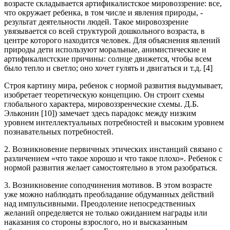
возрасте складывается артификалистское мировоззрение: все,
что окружает ребенка, в том числе и явления природы, -
результат деятельности людей. Такое мировоззрение
увязывается со всей структурой дошкольного возраста, в
центре которого находится человек. Для объяснения явлений
природы дети используют моральные, анимистические и
артификалистские причины: солнце движется, чтобы всем
было тепло и светло; оно хочет гулять и двигаться и т.д. [4]
Строя картину мира, ребенок с нормой развития выдумывает,
изобретает теоретическую концепцию. Он строит схемы
глобального характера, мировоззренческие схемы. Д.Б.
Эльконин [10]) замечает здесь парадокс между низким
уровнем интеллектуальных потребностей и высоким уровнем
познавательных потребностей.
2. Возникновение первичных этических инстанций связано с
различением «что такое хорошо и что такое плохо». Ребенок с
нормой развития желает самостоятельно в этом разобраться.
3. Возникновение соподчинения мотивов. В этом возрасте
уже можно наблюдать преобладание обдуманных действий
над импульсивными. Преодоление непосредственных
желаний определяется не только ожиданием награды или
наказания со стороны взрослого, но и высказанным