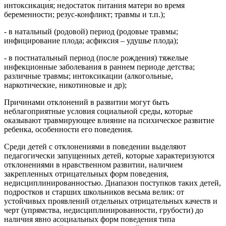
интоксикация; недостаток питания матери во время
беременности; резус-конфликт; травмы и т.п.);
- в натальный (родовой) период (родовые травмы;
инфицирование плода; асфиксия – удушье плода);
- в постнатальный период (после рождения) тяжелые
инфекционные заболевания в раннем периоде детства;
различные травмы; интоксикации (алкогольные,
наркотические, никотиновые и др);
Причинами отклонений в развитии могут быть
неблагоприятные условия социальной среды, которые
оказывают травмирующее влияние на психическое развитие
ребенка, особенности его поведения.
Среди детей с отклонениями в поведении выделяют
педагогически запущенных детей, которые характеризуются
отклонениями в нравственном развитии, наличием
закрепленных отрицательных форм поведения,
недисциплинированностью. Диапазон поступков таких детей,
подростков и старших школьников весьма велик: от
устойчивых проявлений отдельных отрицательных качеств и
черт (упрямства, недисциплинированности, грубости) до
наличия явно асоциальных форм поведения типа