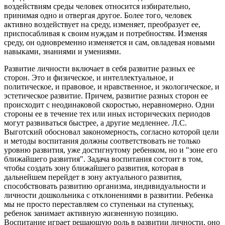
воздействиям среды человек относится избирательно,
принимая одно и отвергая другое. Более того, человек
активно воздействует на среду, изменяет, преобразует ее,
приспосабливая к своим нуждам и потребностям. Изменяя
среду, он одновременно изменяется и сам, овладевая новыми
навыками, знаниями и умениями.
Развитие личности включает в себя развитие разных ее
сторон. Это и физическое, и интеллектуальное, и
политическое, и правовое, и нравственное, и экологическое, и
эстетическое развитие. Причем, развитие разных сторон ее
происходит с неодинаковой скоростью, неравномерно. Одни
стороны ее в течение тех или иных исторических периодов
могут развиваться быстрее, а другие медленнее. Л.С.
Выготский обосновал закономерность, согласно которой цели
и методы воспитания должны соответствовать не только
уровню развития, уже достигнутому ребенком, но и "зоне его
ближайшего развития". Задача воспитания состоит в том,
чтобы создать зону ближайшего развития, которая в
дальнейшем перейдет в зону актуального развития,
способствовать развитию организма, индивидуальности и
личности дошкольника с отклонениями в развитии. Ребенка
мы не просто переставляем со ступеньки на ступеньку,
ребенок занимает активную жизненную позицию.
Воспитание играет решающую роль в развитии личности, оно