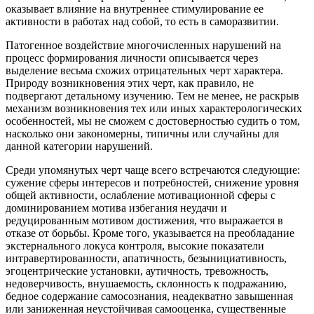
оказывает влияние на внутреннее стимулирование ее
активности в работах над собой, то есть в саморазвитии.
Патогенное воздействие многочисленных нарушений на
процесс формирования личности описывается через
выделение весьма схожих отрицательных черт характера.
Природу возникновения этих черт, как правило, не
подвергают детальному изучению. Тем не менее, не раскрыв
механизм возникновения тех или иных характерологических
особенностей, мы не сможем с достоверностью судить о том,
насколько они закономерны, типичны или случайны для
данной категории нарушений.
Среди упомянутых черт чаще всего встречаются следующие:
сужение сферы интересов и потребностей, снижение уровня
общей активности, ослабление мотивационной сферы с
доминированием мотива избегания неудачи и
редуцированным мотивом достижения, что выражается в
отказе от борьбы. Кроме того, указывается на преобладание
экстернального локуса контроля, высокие показатели
интравертированности, апатичность, безынициативность,
эгоцентрические установки, аутичность, тревожность,
недоверчивость, внушаемость, склонность к подражанию,
бедное содержание самосознания, неадекватно завышенная
или заниженная неустойчивая самооценка, существенные