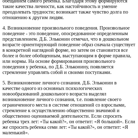
обещанием самого ребенка. Благодаря этому формируются
такие качества личности, как настойчивость и умение
преодолевать трудности; возникает также чувство долга по
отношению к другим людям.
4. Возникновение произвольного поведения. Произвольное
поведение - это поведение, опосредованное определенным
представлением. Д.Б. Эльконин отмечал, что в дошкольном
возрасте ориентирующий поведение образ сначала существует
в конкретной наглядной форме, но затем он становится все
более и более обобщенным, выступающим в форме правила,
или нормы. На основе формирования произвольного
поведения у ребенка, по Д.Б. Эльконину, появляется
стремление управлять собой и своими поступками.
5. Возникновение личного сознания. Д.Б. Эльконин в
качестве одного из основных психологических
новообразований дошкольного возраста выделял
возникновение личного сознания, т.е. появление своего
ограниченного места в системе отношений со взрослыми,
стремление к осуществлению общественно значимой и
общественно оцениваемой деятельности. Если спросить
ребенка трех лет: «Ты какой?», он ответит: «Я большой». Если
же спросить ребенка семи лет: «Ты какой?», он ответит: «Я
маленький».