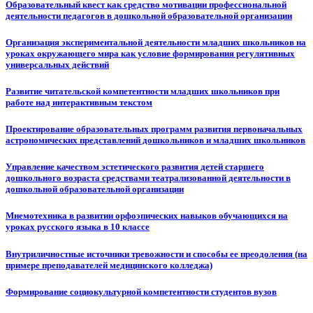
Образовательный квест как средство мотивации профессиональной
деятельности педагогов в дошкольной образовательной организации
Организация экспериментальной деятельности младших школьников на
уроках окружающего мира как условие формирования регулятивных
универсальных действий
Развитие читательской компетентности младших школьников при
работе над интерактивным текстом
Проектирование образовательных программ развития первоначальных
астрономических представлений дошкольников и младших школьников
Управление качеством эстетического развития детей старшего
дошкольного возраста средствами театрализованной деятельности в
дошкольной образовательной организации
Мнемотехника в развитии орфоэпических навыков обучающихся на
уроках русского языка в 10 классе
Внутриличностные источники тревожности и способы ее преодоления (на
примере преподавателей медицинского колледжа)
Формирование социокультурной компетентности студентов вузов