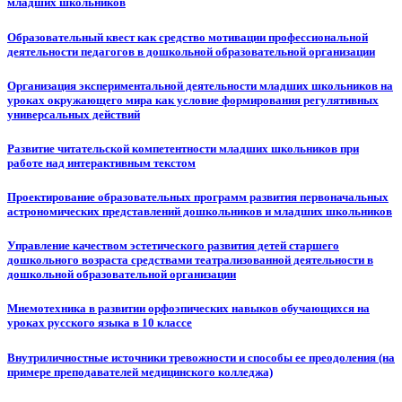
младших школьников
Образовательный квест как средство мотивации профессиональной
деятельности педагогов в дошкольной образовательной организации
Организация экспериментальной деятельности младших школьников на
уроках окружающего мира как условие формирования регулятивных
универсальных действий
Развитие читательской компетентности младших школьников при
работе над интерактивным текстом
Проектирование образовательных программ развития первоначальных
астрономических представлений дошкольников и младших школьников
Управление качеством эстетического развития детей старшего
дошкольного возраста средствами театрализованной деятельности в
дошкольной образовательной организации
Мнемотехника в развитии орфоэпических навыков обучающихся на
уроках русского языка в 10 классе
Внутриличностные источники тревожности и способы ее преодоления (на
примере преподавателей медицинского колледжа)