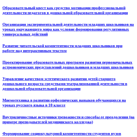
Образовательный квест как средство мотивации профессиональной
деятельности педагогов в дошкольной образовательной организации
Организация экспериментальной деятельности младших школьников на
уроках окружающего мира как условие формирования регулятивных
универсальных действий
Развитие читательской компетентности младших школьников при
работе над интерактивным текстом
Проектирование образовательных программ развития первоначальных
астрономических представлений дошкольников и младших школьников
Управление качеством эстетического развития детей старшего
дошкольного возраста средствами театрализованной деятельности в
дошкольной образовательной организации
Мнемотехника в развитии орфоэпических навыков обучающихся на
уроках русского языка в 10 классе
Внутриличностные источники тревожности и способы ее преодоления (на
примере преподавателей медицинского колледжа)
Формирование социокультурной компетентности студентов вузов