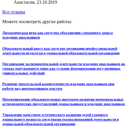
Анастасия, 23.10.2019
Все отзывы
Можете посмотреть другие работы:
Дидактическая игра как средство обогащения словарного запаса
младших школьников
Образовательный квест как средство мотивации профессиональной
деятельности педагогов в дошкольной образовательной организации
Организация экспериментальной деятельности младших школьников на
уроках окружающего мира как условие формирования регулятивных
универсальных действий
Развитие читательской компетентности младших школьников при
работе над интерактивным текстом
Проектирование образовательных программ развития первоначальных
астрономических представлений дошкольников и младших школьников
Управление качеством эстетического развития детей старшего
дошкольного возраста средствами театрализованной деятельности в
дошкольной образовательной организации