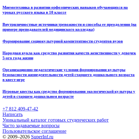
Мнемотехника в развитии орфоэпических навыков обучающихся на
уроках русского языка в 10 классе
Внутриличностные источники тревожности и способы ее преодоления (на
примере преподавателей медицинского колледжа)
Формирование социокультурной компетентности студентов вузов
Народная кукла как средство развития качеств женственности у девочек
5-ого года жизни
Организационно-педагогические условия формирования культуры
безопасности жизнедеятельности детей старшего дошкольного возраста
в квест-игре
Игровые квесты как средство формирования экологической культуры у
детей в старшем дошкольном возрасте
+7 812 409-47-42
Написать
Уникальный каталог готовых студенческих работ
Часто задаваемые вопросы
Пользовательское соглашение
© 2009–2026
SuperInf.ru