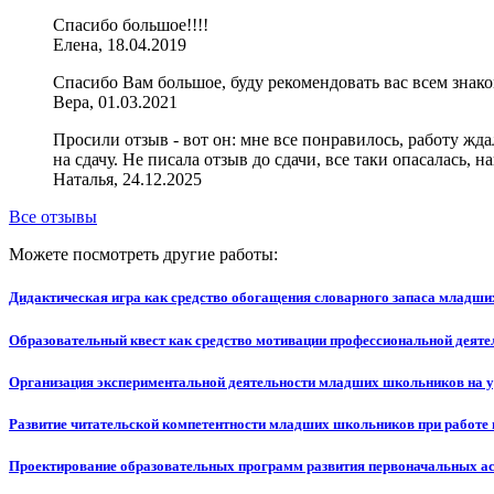
Спасибо большое!!!!
Елена, 18.04.2019
Спасибо Вам большое, буду рекомендовать вас всем знак
Вера, 01.03.2021
Просили отзыв - вот он: мне все понравилось, работу жда
на сдачу. Не писала отзыв до сдачи, все таки опасалась,
Наталья, 24.12.2025
Все отзывы
Можете посмотреть другие работы:
Дидактическая игра как средство обогащения словарного запаса младш
Образовательный квест как средство мотивации профессиональной деяте
Организация экспериментальной деятельности младших школьников на 
Развитие читательской компетентности младших школьников при работе
Проектирование образовательных программ развития первоначальных а