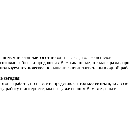
та
ничем
не отличается от новой на заказ, только дешевле!
отовые работы и продают их Вам как новые, только в разы дор
спользуем
техническое повышение антиплагиата ни в одной рабо
е сегодня
.
готовая работа, но на сайте представлен
только её план
, т.е. в 
эту работу в интернете, мы сразу же вернем Вам все деньги.