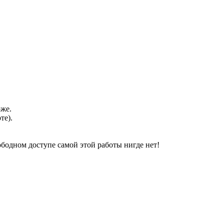
оже.
те).
свободном доступе самой этой работы нигде нет!