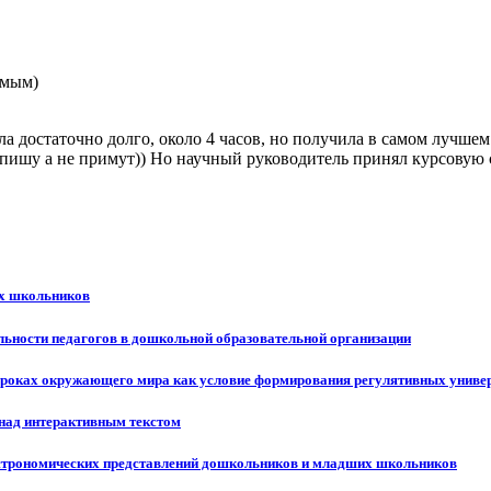
омым)
ла достаточно долго, около 4 часов, но получила в самом лучше
 напишу а не примут)) Но научный руководитель принял курсовую с
их школьников
льности педагогов в дошкольной образовательной организации
уроках окружающего мира как условие формирования регулятивных униве
 над интерактивным текстом
строномических представлений дошкольников и младших школьников