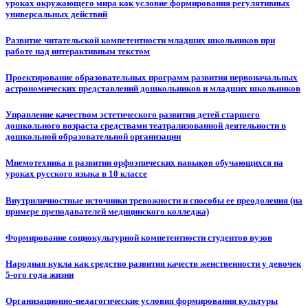
уроках окружающего мира как условие формирования регулятивных
универсальных действий
Развитие читательской компетентности младших школьников при
работе над интерактивным текстом
Проектирование образовательных программ развития первоначальных
астрономических представлений дошкольников и младших школьников
Управление качеством эстетического развития детей старшего
дошкольного возраста средствами театрализованной деятельности в
дошкольной образовательной организации
Мнемотехника в развитии орфоэпических навыков обучающихся на
уроках русского языка в 10 классе
Внутриличностные источники тревожности и способы ее преодоления (на
примере преподавателей медицинского колледжа)
Формирование социокультурной компетентности студентов вузов
Народная кукла как средство развития качеств женственности у девочек
5-ого года жизни
Организационно-педагогические условия формирования культуры