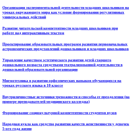
Организация экспериментальной деятельности младших школьников на
уроках окружающего мира как условие формирования регулятивных
универсальных действий
Развитие читательской компетентности младших школьников при
работе над интерактивным текстом
Проектирование образовательных программ развития первоначальных
астрономических представлений дошкольников и младших школьников
Управление качеством эстетического развития детей старшего
дошкольного возраста средствами театрализованной деятельности в
дошкольной образовательной организации
Мнемотехника в развитии орфоэпических навыков обучающихся на
уроках русского языка в 10 классе
Внутриличностные источники тревожности и способы ее преодоления (на
примере преподавателей медицинского колледжа)
Формирование социокультурной компетентности студентов вузов
Народная кукла как средство развития качеств женственности у девочек
5-ого года жизни