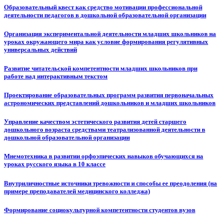
Образовательный квест как средство мотивации профессиональной
деятельности педагогов в дошкольной образовательной организации
Организация экспериментальной деятельности младших школьников на
уроках окружающего мира как условие формирования регулятивных
универсальных действий
Развитие читательской компетентности младших школьников при
работе над интерактивным текстом
Проектирование образовательных программ развития первоначальных
астрономических представлений дошкольников и младших школьников
Управление качеством эстетического развития детей старшего
дошкольного возраста средствами театрализованной деятельности в
дошкольной образовательной организации
Мнемотехника в развитии орфоэпических навыков обучающихся на
уроках русского языка в 10 классе
Внутриличностные источники тревожности и способы ее преодоления (на
примере преподавателей медицинского колледжа)
Формирование социокультурной компетентности студентов вузов