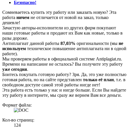
Безопасно!
Сомневаетесь купить эту работу или заказать новую? Эта
работа
ничем
не отличается от новой на заказ, только
дешевле!
Зачастую авторы-исполнители из других фирм покупают
наши готовые работы и продают их Вам как новые, только в
разы дороже.
Антиплагиат данной работы
87,03%
оригинальности (мы
не
используем
техническое повышение антиплагиата ни в одной
работе).
Мы проверяем работы в официальной системе Аntiplagiat.ru.
Времени на написание не осталось? Вы получите эту работу
уже сегодня
.
Боитесь покупать готовую работу? Зря. Да, это уже полностью
готовая работа, но на сайте представлен
только её план
, т.е. в
свободном доступе самой этой работы нигде нет!
Эта работа есть только у нас и нигде больше. Если Вы найдете
эту работу в интернете, мы сразу же вернем Вам все деньги.
Формат файла:
Кол-во страниц:
124