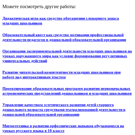
Можете посмотреть другие работы:
Дидактическая игра как средство обогащения словарного запаса
младших школьников
Образовательный квест как средство мотивации профессиональной
деятельности педагогов в дошкольной образовательной организации
Организация экспериментальной деятельности младших школьников на
уроках окружающего мира как условие формирования регулятивных
универсальных действий
Развитие читательской компетентности младших школьников при
работе над интерактивным текстом
Проектирование образовательных программ развития первоначальных
астрономических представлений дошкольников и младших школьников
Управление качеством эстетического развития детей старшего
дошкольного возраста средствами театрализованной деятельности в
дошкольной образовательной организации
Мнемотехника в развитии орфоэпических навыков обучающихся на
уроках русского языка в 10 классе