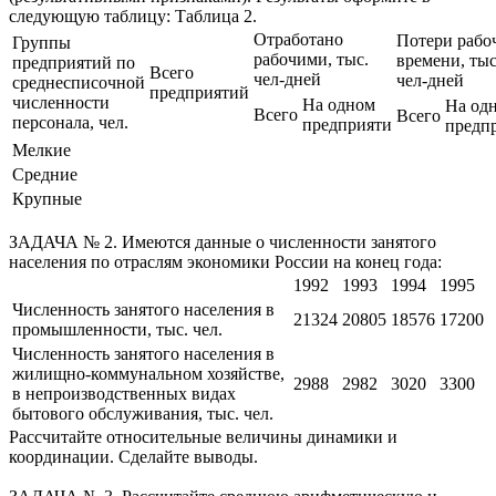
следующую таблицу: Таблица 2.
Отработано
Потери рабо
Группы
рабочими, тыс.
времени, тыс
предприятий по
Всего
чел-дней
чел-дней
среднесписочной
предприятий
численности
На одном
На од
Всего
Всего
персонала, чел.
предприяти
предп
Мелкие
Средние
Крупные
ЗАДАЧА № 2. Имеются данные о численности занятого
населения по отраслям экономики России на конец года:
1992
1993
1994
1995
Численность занятого населения в
21324
20805
18576
17200
промышленности, тыс. чел.
Численность занятого населения в
жилищно-коммунальном хозяйстве,
2988
2982
3020
3300
в непроизводственных видах
бытового обслуживания, тыс. чел.
Рассчитайте относительные величины динамики и
координации. Сделайте выводы.