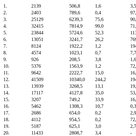
1.
2139
506,8
1,6
3,
2.
2403
789,6
0,4
97
3.
25129
6239,3
75,6
90
4.
32415
7814,9
99,0
71
5.
23844
5724,6
52,3
11
6.
13051
3241,7
26,2
76
7.
8124
1922,2
1,2
19
8.
4574
1023,1
0,7
7,
9.
926
208,5
3,8
1,
10.
5376
1563,9
1,2
72
11.
9642
2222,7
15,0
16
12.
41509
10340,0
244,2
19
13.
13939
3268,5
13,1
19
14.
17117
4127,8
35,0
53
15.
3207
749,2
33,9
16
16.
5462
1308,3
10,7
0,
17.
2686
654,0
0,2
2,
18.
4112
954,5
0,2
72
19.
5187
625,1
3,0
2,
20.
11433
2808,7
3,4
-