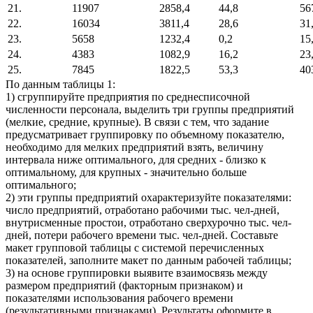
21.
11907
2858,4
44,8
56
22.
16034
3811,4
28,6
31
23.
5658
1232,4
0,2
15
24.
4383
1082,9
16,2
23
25.
7845
1822,5
53,3
40
По данным таблицы 1:
1) сгруппируйте предприятия по среднесписочной
численности пер­сонала, выделить три группы предприятий
(мелкие, средние, круп­ные). В связи с тем, что задание
предусматривает группировку по объемному показателю,
необходимо для мелких предприятий взять, величину
интервала ниже оптимального, для средних - близко к
оптимальному, для крупных - значительно больше
оптимального;
2) эти группы предприятий охарактеризуйте показателями:
число предприятий, отработано рабочими тыс. чел-дней,
внутрисменные простои, отработано сверхурочно тыс. чел-
дней, потери рабочего времени тыс. чел-дней. Составьте
макет групповой таблицы с системой перечисленных
показателей, заполните макет по данным рабочей таблицы;
3) на основе группировки выявите взаимосвязь между
размером предприятий (факторным признаком) и
показателями использова­ния рабочего времени
(результативными признаками). Результаты оформите в