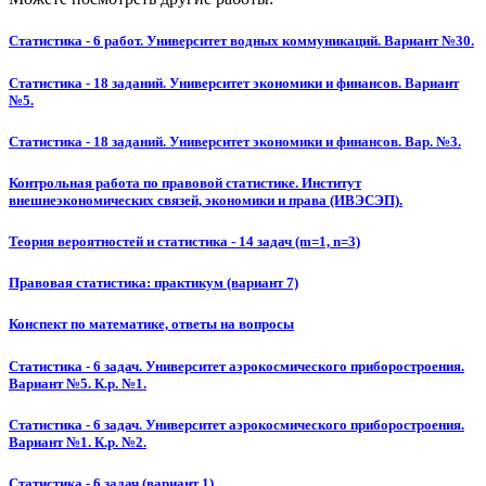
Статистика - 6 работ. Университет водных коммуникаций. Вариант №30.
Статистика - 18 заданий. Университет экономики и финансов. Вариант
№5.
Статистика - 18 заданий. Университет экономики и финансов. Вар. №3.
Контрольная работа по правовой статистике. Институт
внешнеэкономических связей, экономики и права (ИВЭСЭП).
Теория вероятностей и статистика - 14 задач (m=1, n=3)
Правовая статистика: практикум (вариант 7)
Конспект по математике, ответы на вопросы
Статистика - 6 задач. Университет аэрокосмического приборостроения.
Вариант №5. К.р. №1.
Статистика - 6 задач. Университет аэрокосмического приборостроения.
Вариант №1. К.р. №2.
Статистика - 6 задач (вариант 1)