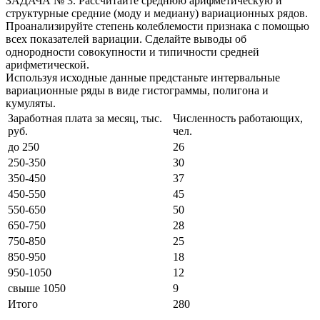
ЗАДАЧА № 3. Рассчитайте среднюю арифметическую и
структурные средние (моду и медиану) вариационных рядов.
Проанализируйте степень колеблемости признака с помощью
всех показателей вариации. Сделайте выводы об
однородности совокупности и типичности средней
арифметической.
Используя исходные данные предстаньте интервальные
вариационные ряды в виде гистограммы, полигона и
кумуляты.
Заработная плата за месяц, тыс.
Численность работающих,
руб.
чел.
до 250
26
250-350
30
350-450
37
450-550
45
550-650
50
650-750
28
750-850
25
850-950
18
950-1050
12
свыше 1050
9
Итого
280