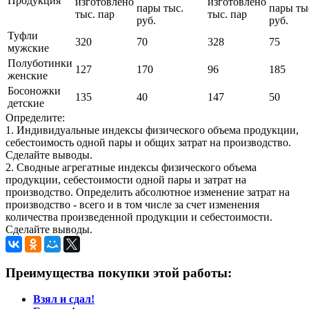
Продукция
изготовлено
изготовлено
пары тыс.
пары ты
тыс. пар
тыс. пар
руб.
руб.
Туфли
320
70
328
75
мужские
Полуботинки
127
170
96
185
женские
Босоножки
135
40
147
50
детские
Определите:
1. Индивидуальные индексы физического объема продукции,
себестоимость одной пары и общих затрат на производство.
Сделайте выводы.
2. Сводные агрегатные индексы физического объема
продукции, себестоимости одной пары и затрат на
производство. Определить абсолютное изменение затрат на
производство - всего и в том числе за счет изменения
количества произведенной продукции и себе­стоимости.
Сделайте выводы.
Преимущества покупки этой работы:
Взял и сдал!