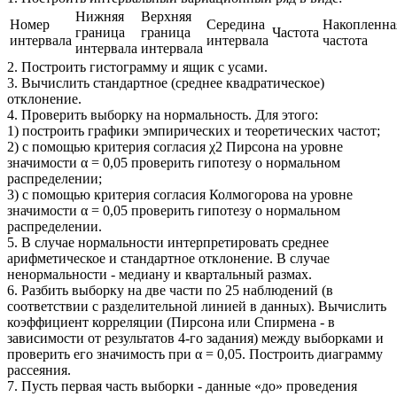
Нижняя
Верхняя
Номер
Середина
Накопленна
граница
граница
Частота
интервала
интервала
частота
интервала
интервала
2. Построить гистограмму и ящик с усами.
3. Вычислить стандартное (среднее квадратическое)
отклонение.
4. Проверить выборку на нормальность. Для этого:
1) построить графики эмпирических и теоретических частот;
2) с помощью критерия согласия χ2 Пирсона на уровне
значимости α = 0,05 проверить гипотезу о нормальном
распределении;
3) с помощью критерия согласия Колмогорова на уровне
значимости α = 0,05 проверить гипотезу о нормальном
распределении.
5. В случае нормальности интерпретировать среднее
арифметическое и стандартное отклонение. В случае
ненормальности - медиану и квартальный размах.
6. Разбить выборку на две части по 25 наблюдений (в
соответствии с разделительной линией в данных). Вычислить
коэффициент корреляции (Пирсона или Спирмена - в
зависимости от результатов 4-го задания) между выборками и
проверить его значимость при α = 0,05. Построить диаграмму
рассеяния.
7. Пусть первая часть выборки - данные «до» проведения