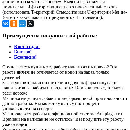
акции, вторая часть - «после». Выяснить, влияет ли
номинальный фактор «акция» на количественный отклик
(использовать Т-критерий Стьюдента или U-критерий Манна-
Уитни в зависимости от результатов 4-го задания).
Преимущества покупки этой работы:
Взял и сдал!
Быстро!
Безопасно!
Сомневаетесь купить эту работу или заказать новую? Эта
работа
ничем
не отличается от новой на заказ, только
дешевле!
Зачастую авторы-исполнители из других фирм покупают
наши готовые работы и продают их Вам как новые, только в
разы дороже.
Мы пока не успели добавить информацию об оригинальности
данной работы. Вы можете узнать у нас процент
уникальности на сегодня.
Мы проверяем работы в официальной системе Аntiplagiat.ru.
Времени на написание не осталось? Вы получите эту работу
уже сегодня
.
Боитесь покупать готовую работу? Зря. Да, это уже полностью