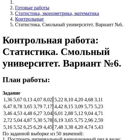
Готовые работы
Статистика, эконометрика, математика
Контрольные
Статистика. Смольный университет. Вариант №6.
Контрольная работа:
Статистика. Смольный
университет. Вариант №6.
План работы:
Задание
1,36
5,67
0,13
4,07
8,02
5,22
8,10
4,20
4,68
3,11
6,47
8,78
3,65
3,79
7,17
4,42
8,15
3,09
5,75
5,23
3,46
4,53
4,48
6,27
3,04
6,01
2,88
5,12
9,04
4,71
2,72
5,04
4,87
5,30
5,78
6,19
3,65
5,75
2,96
2,59
5,16
5,52
6,25
6,29
4,45
7,48
3,38
4,20
4,74
5,43
По заданной выборке из 50 значений:
1. Построить интервальный вариационный ряд в виде: