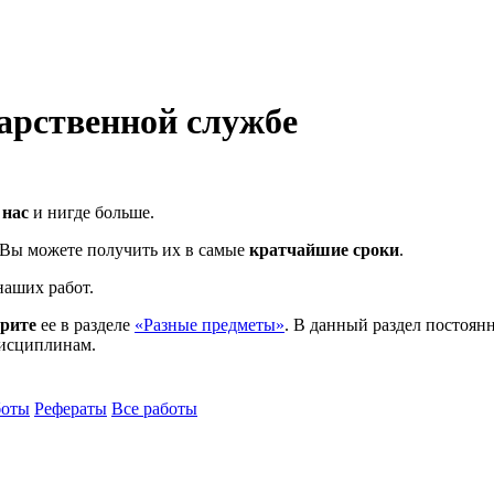
арственной службе
 нас
и нигде больше.
и Вы можете получить их в самые
кратчайшие сроки
.
аших работ.
трите
ее в разделе
«Разные предметы»
. В данный раздел постоянн
дисциплинам.
боты
Рефераты
Все работы